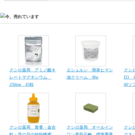
クシロ薬局 アミノ酸キ
エシュルン 簡単ヒマシ
クシ
レートマグネシウム
油クリーム 90g
D3 1
250mg 45粒
60ソ
クシロ薬局 黄耆・金合
クシロ薬局 オールイン
クシ
歓・菜の花の純粋蜂蜜
ワン素肌石鹸 標準重量
グネシ