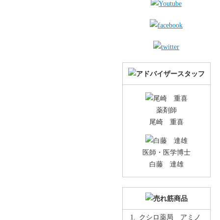
薬剤師
尾崎 重喜
医師・医学博士
白藤 達雄
クシロ薬局 アミノ