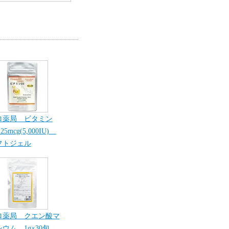
ロ薬局 ビタミン
25mcg(5,000IU)
フトジェル
ロ薬局 クエン酸マ
ウム 1g×30包