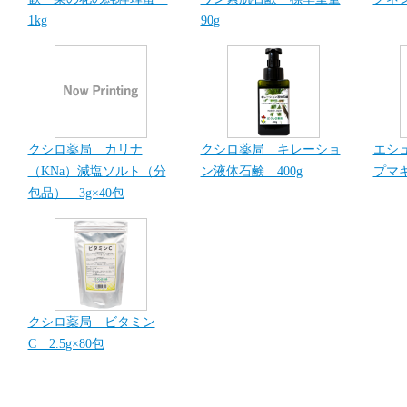
1kg
90g
クシロ薬局 カリナ
クシロ薬局 キレーショ
エシ
（KNa）減塩ソルト（分
ン液体石鹸 400g
プマキ
包品） 3g×40包
クシロ薬局 ビタミン
C 2.5g×80包