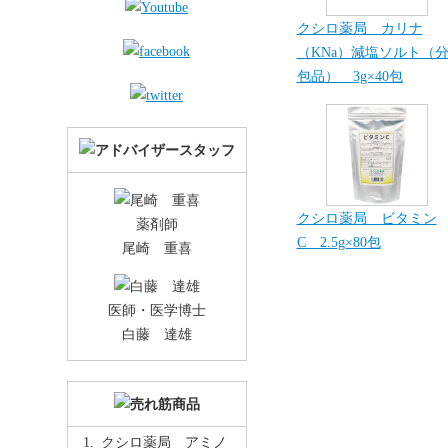
クシロ薬局 カリナ
（KNa）減塩ソルト（
包品） 3g×40包
クシロ薬局 ビタミン
薬剤師
C 2.5g×80包
尾崎 重喜
医師・医学博士
白藤 達雄
クシロ薬局 アミノ