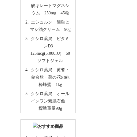
酸キレートマグネシ
ウム 250mg 45粒
エシュルン 簡単ヒ
マシ油クリーム 90g
クシロ薬局 ビタミ
ンD3
125mcg(5,000IU) 60
ソフトジェル
クシロ薬局 黄耆・
金合歓・菜の花の純
粋蜂蜜 1kg
クシロ薬局 オール
インワン素肌石鹸
標準重量90g