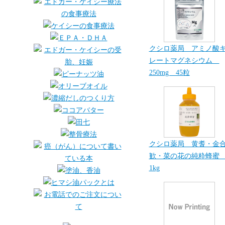
クシロ薬局 アミノ酸
レートマグネシウム
250mg 45粒
クシロ薬局 黄耆・金
歓・菜の花の純粋蜂
1kg