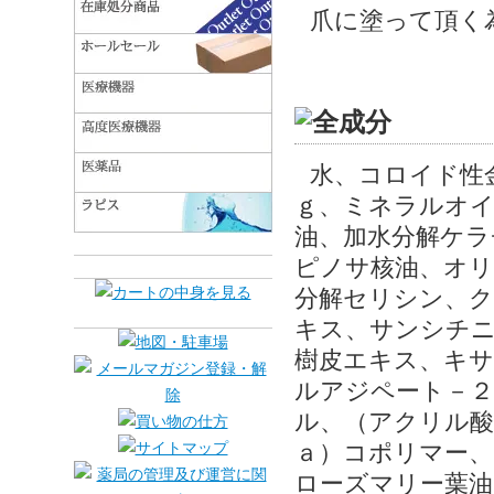
爪に塗って頂く
水、コロイド性
ｇ、ミネラルオイ
油、加水分解ケラ
ピノサ核油、オリ
分解セリシン、ク
キス、サンシチ
樹皮エキス、キ
ルアジペート－２
ル、（アクリル
ａ）コポリマー、
ローズマリー葉油