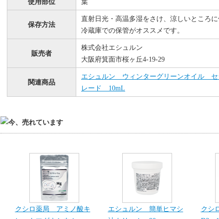
使用部位
葉
直射日光・高温多湿をさけ、涼しいところに
保存方法
冷蔵庫での保管がオススメです。
株式会社エシュルン
販売者
大阪府箕面市桜ヶ丘4-19-29
エシュルン ウィンターグリーンオイル セ
関連商品
レード 10mL
クシロ薬局 アミノ酸キ
エシュルン 簡単ヒマシ
クシ