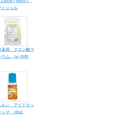
25mcg(5,000IU)
フトジェル
ロ薬局 クエン酸マ
ウム 1g×30包
ュルン アイドロッ
シマ 10mL