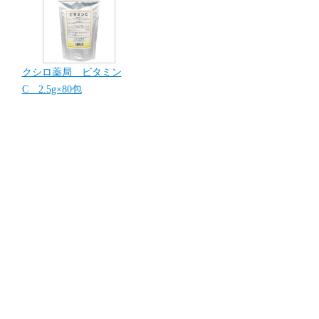
クシロ薬局 ビタミン
C 2.5g×80包