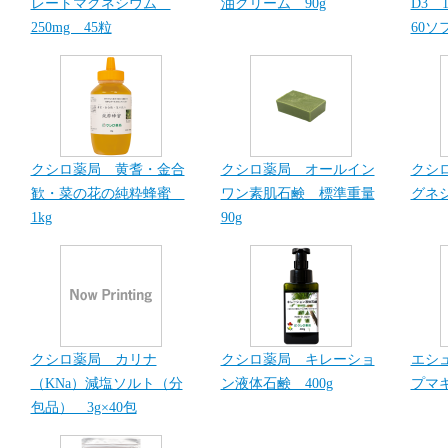
レートマグネシウム
油クリーム 90g
D3 1
250mg 45粒
60ソ
クシロ薬局 黄耆・金合
クシロ薬局 オールイン
クシ
歓・菜の花の純粋蜂蜜
ワン素肌石鹸 標準重量
グネシ
1kg
90g
クシロ薬局 カリナ
クシロ薬局 キレーショ
エシ
（KNa）減塩ソルト（分
ン液体石鹸 400g
プマキ
包品） 3g×40包