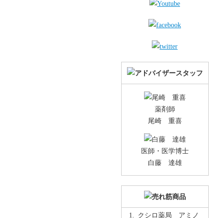
薬剤師
尾崎 重喜
医師・医学博士
白藤 達雄
クシロ薬局 アミノ