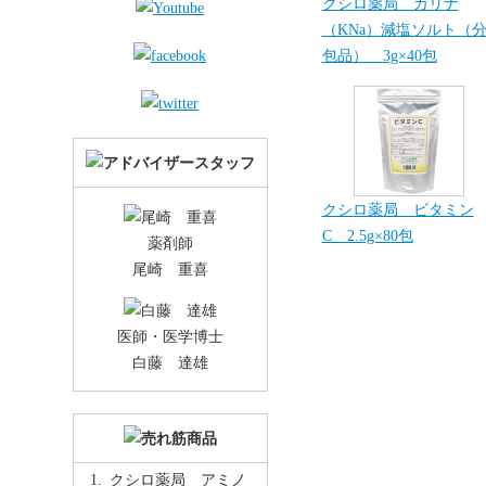
クシロ薬局 カリナ
（KNa）減塩ソルト（
包品） 3g×40包
クシロ薬局 ビタミン
C 2.5g×80包
薬剤師
尾崎 重喜
医師・医学博士
白藤 達雄
クシロ薬局 アミノ