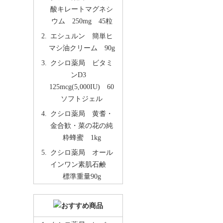
酸キレートマグネシ
ウム 250mg 45粒
エシュルン 簡単ヒ
マシ油クリーム 90g
クシロ薬局 ビタミ
ンD3
125mcg(5,000IU) 60
ソフトジェル
クシロ薬局 黄耆・
金合歓・菜の花の純
粋蜂蜜 1kg
クシロ薬局 オール
インワン素肌石鹸
標準重量90g