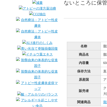
ないところに保
名称
脂
商品名
脂
内容量
6
保存方法
直
原産国
ア
ク
販売者
大
関連商品
脂