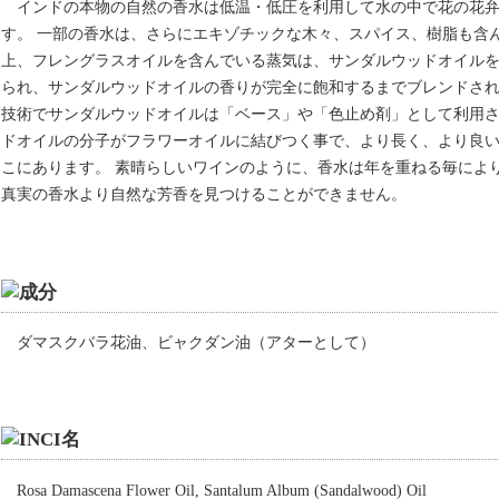
インドの本物の自然の香水は低温・低圧を利用して水の中で花の花
す。 一部の香水は、さらにエキゾチックな木々、スパイス、樹脂も含ん
上、フレングラスオイルを含んでいる蒸気は、サンダルウッドオイル
られ、サンダルウッドオイルの香りが完全に飽和するまでブレンドされ
技術でサンダルウッドオイルは「ベース」や「色止め剤」として利用さ
ドオイルの分子がフラワーオイルに結びつく事で、より長く、より良
こにあります。 素晴らしいワインのように、香水は年を重ねる毎によ
真実の香水より自然な芳香を見つけることができません。
ダマスクバラ花油、ビャクダン油（アターとして）
Rosa Damascena Flower Oil, Santalum Album (Sandalwood) Oil