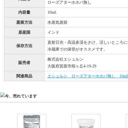
ローズアターホホバ無し
内容量
10mL
蒸留方法
水蒸気蒸留
原産国
インド
直射日光・高温多湿をさけ、涼しいところに
保存方法
冷蔵庫での保管がオススメです。
株式会社エシュルン
販売者
大阪府箕面市桜ヶ丘4-19-29
関連商品
エシュルン ローズアターホホバ無し 10m