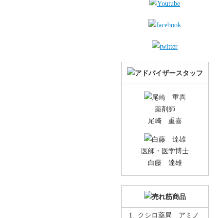
薬剤師
尾崎 重喜
医師・医学博士
白藤 達雄
クシロ薬局 アミノ