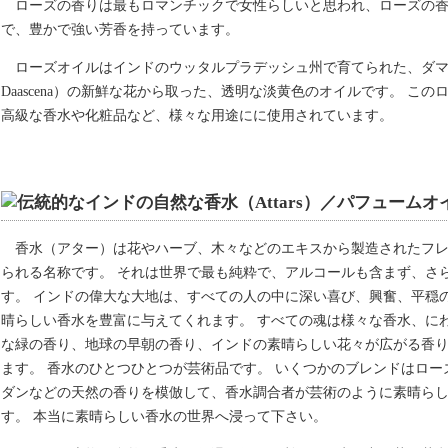
ローズの香りは最もロマンチックで女性らしいと思われ、ローズの
で、豊かで強い芳香を持っています。
ローズオイルはインドのウッタルプラデッシュ州で育てられた、ダマス
Daascena）の新鮮な花から取った、透明な淡黄色のオイルです。 こ
高級な香水や化粧品など、様々な用途にに使用されています。
香水（アター）は花やハーブ、木々などのエキスから製造されたフ
られる名称です。 それは世界で最も純粋で、アルコールも含まず、さ
す。 インドの偉大な大地は、すべての人の中に深い喜び、興奮、平穏
晴らしい香水を豊富に与えてくれます。 すべての魂は様々な香水、に
な緑の香り、地球の早朝の香り、インドの素晴らしい花々が広がる香
ます。 香水のひとつひとつが芸術品です。 いくつかのブレンドはロー
ダンなどの天然の香りを模倣して、香水調合者が芸術のように素晴ら
す。 本当に素晴らしい香水の世界へ浸って下さい。