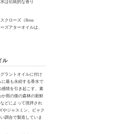
香水は伝統的な香り
クローズ（Rosa
のローズアターオイルは、
レグラントオイルに付け
らに最も永続する香水で
の感情を引き起こす、素
わか雨の後の森林の新鮮
りなどによって撹拌され
ズやジャスミン、ビャク
しい調合で製造していま