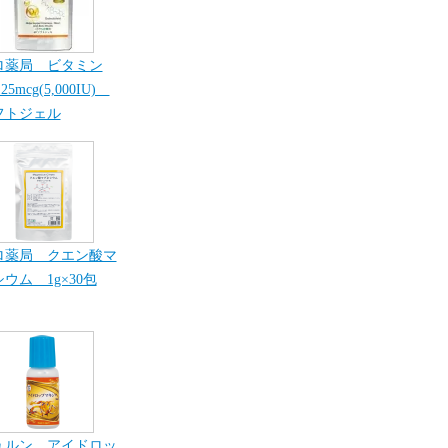
ロ薬局 ビタミン
25mcg(5,000IU)
フトジェル
ロ薬局 クエン酸マ
ウム 1g×30包
ュルン アイドロッ