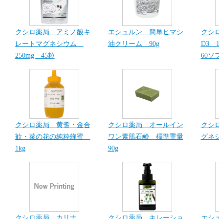
クシロ薬局 アミノ酸キ
エシュルン 簡単ヒマシ
クシ
レートマグネシウム
油クリーム 90g
D3 1
250mg 45粒
60ソ
クシロ薬局 黄耆・金合
クシロ薬局 オールイン
クシ
歓・菜の花の純粋蜂蜜
ワン素肌石鹸 標準重量
グネシ
1kg
90g
クシロ薬局 カリナ
クシロ薬局 キレーショ
エシ