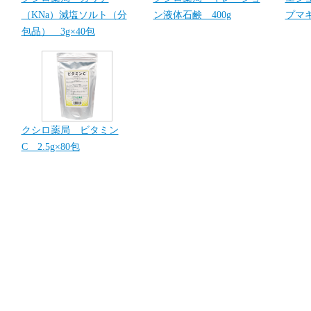
（KNa）減塩ソルト（分
ン液体石鹸 400g
プマキ
包品） 3g×40包
クシロ薬局 ビタミン
C 2.5g×80包