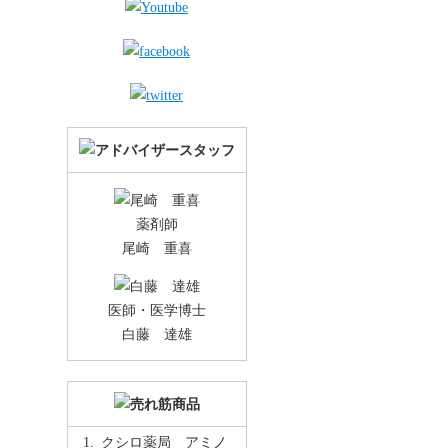
薬剤師
尾崎 重喜
医師・医学博士
白藤 達雄
クシロ薬局 アミノ