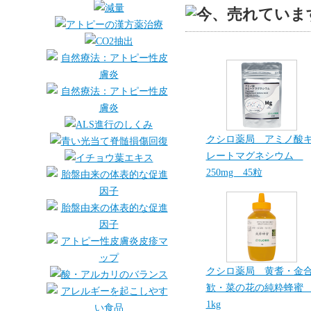
クシロ薬局 アミノ酸
レートマグネシウム
250mg 45粒
クシロ薬局 黄耆・金
歓・菜の花の純粋蜂
1kg