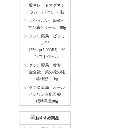
酸キレートマグネシ
ウム 250mg 45粒
エシュルン 簡単ヒ
マシ油クリーム 90g
クシロ薬局 ビタミ
ンD3
125mcg(5,000IU) 60
ソフトジェル
クシロ薬局 黄耆・
金合歓・菜の花の純
粋蜂蜜 1kg
クシロ薬局 オール
インワン素肌石鹸
標準重量90g