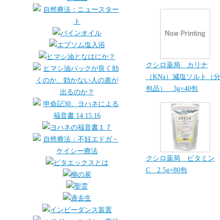
クシロ薬局 カリナ
（KNa）減塩ソルト（
包品） 3g×40包
クシロ薬局 ビタミン
C 2.5g×80包