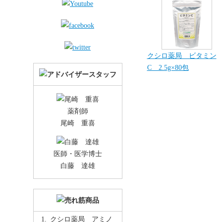
クシロ薬局 ビタミン
C 2.5g×80包
薬剤師
尾崎 重喜
医師・医学博士
白藤 達雄
クシロ薬局 アミノ