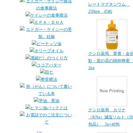
レートマグネシウム
250mg 45粒
クシロ薬局 黄耆・金
歓・菜の花の純粋蜂
1kg
クシロ薬局 カリナ
（KNa）減塩ソルト（
包品） 3g×40包