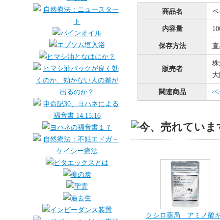
商品名
ベ
内容量
1
保存方法
直
株
販売者
大
関連商品
ベ
クシロ薬局 アミノ酸