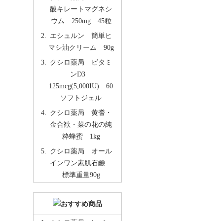
酸キレートマグネシ
ウム 250mg 45粒
エシュルン 簡単ヒ
マシ油クリーム 90g
クシロ薬局 ビタミ
ンD3
125mcg(5,000IU) 60
ソフトジェル
クシロ薬局 黄耆・
金合歓・菜の花の純
粋蜂蜜 1kg
クシロ薬局 オール
インワン素肌石鹸
標準重量90g