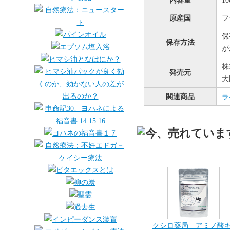
内容量
1
原産国
フ
保
保存方法
が
株
発売元
大
関連商品
ラ
クシロ薬局 アミノ酸