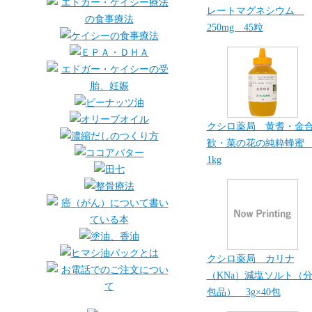
レートマグネシウム
250mg 45粒
クシロ薬局 黄耆・金
歓・菜の花の純粋蜂
1kg
クシロ薬局 カリナ
（KNa）減塩ソルト（
包品） 3g×40包