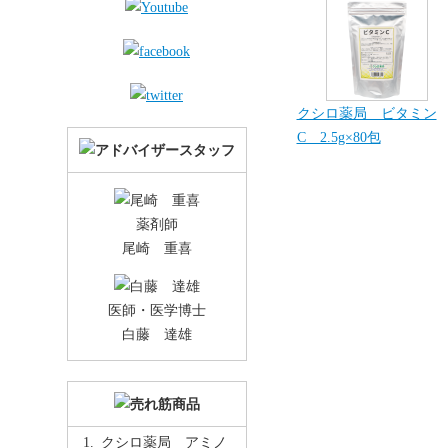
クシロ薬局 ビタミン
C 2.5g×80包
薬剤師
尾崎 重喜
医師・医学博士
白藤 達雄
クシロ薬局 アミノ