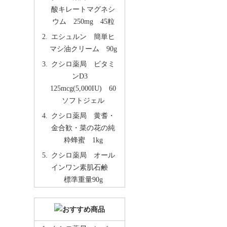
酸キレートマグネシ
ウム 250mg 45粒
エシュルン 簡単ヒ
マシ油クリーム 90g
クシロ薬局 ビタミ
ンD3
125mcg(5,000IU) 60
ソフトジェル
クシロ薬局 黄耆・
金合歓・菜の花の純
粋蜂蜜 1kg
クシロ薬局 オール
インワン素肌石鹸
標準重量90g