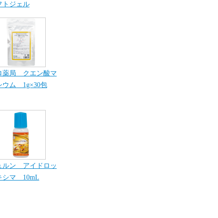
フトジェル
ロ薬局 クエン酸マ
ウム 1g×30包
ュルン アイドロッ
シマ 10mL