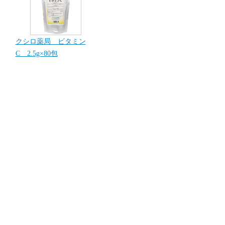
クシロ薬局 ビタミン
C 2.5g×80包