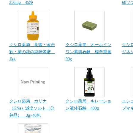
250mg 45粒
60ソ
クシロ薬局 黄耆・金合
クシロ薬局 オールイン
クシ
歓・菜の花の純粋蜂蜜
ワン素肌石鹸 標準重量
グネシ
1kg
90g
クシロ薬局 カリナ
クシロ薬局 キレーショ
エシ
（KNa）減塩ソルト（分
ン液体石鹸 400g
プマキ
包品） 3g×40包