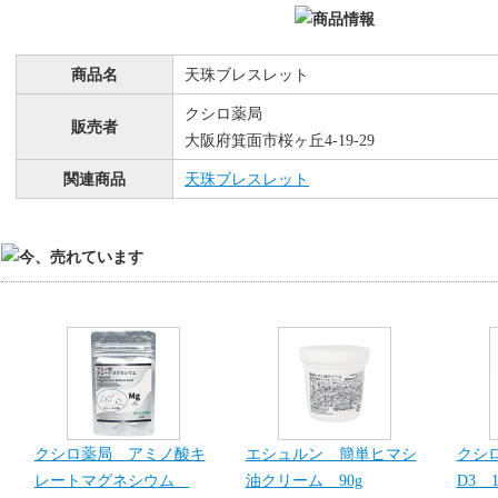
商品名
天珠ブレスレット
クシロ薬局
販売者
大阪府箕面市桜ヶ丘4-19-29
関連商品
天珠ブレスレット
クシロ薬局 アミノ酸キ
エシュルン 簡単ヒマシ
クシ
レートマグネシウム
油クリーム 90g
D3 1