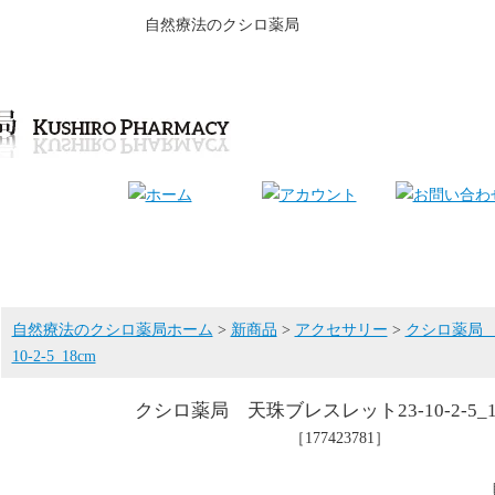
自然療法のクシロ薬局
自然療法のクシロ薬局ホーム
>
新商品
>
アクセサリー
>
クシロ薬局 
10-2-5_18cm
クシロ薬局 天珠ブレスレット23-10-2-5_1
［177423781］