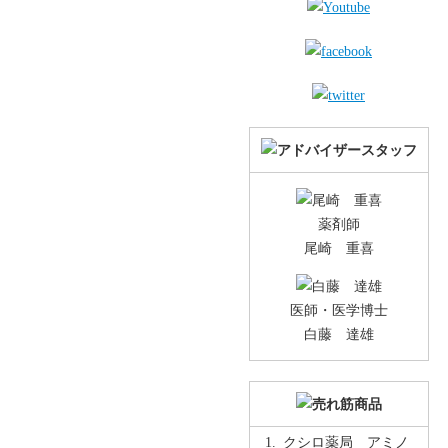
薬剤師
尾崎 重喜
医師・医学博士
白藤 達雄
クシロ薬局 アミノ