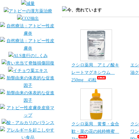
クシロ薬局 アミノ酸キ
エシ
レートマグネシウム
油ク
250mg 45粒
クシロ薬局 黄耆・金合
クシ
歓・菜の花の純粋蜂蜜
ワン
1kg
90g