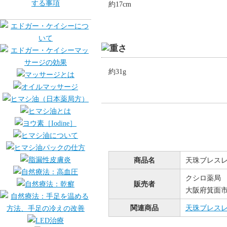
約17cm
約31g
商品名
天珠ブレス
クシロ薬局
販売者
大阪府箕面市桜
関連商品
天珠ブレス