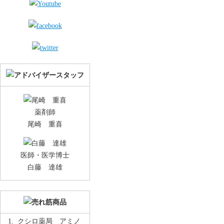
薬剤師
尾崎 重喜
医師・医学博士
白藤 達雄
クシロ薬局 アミノ