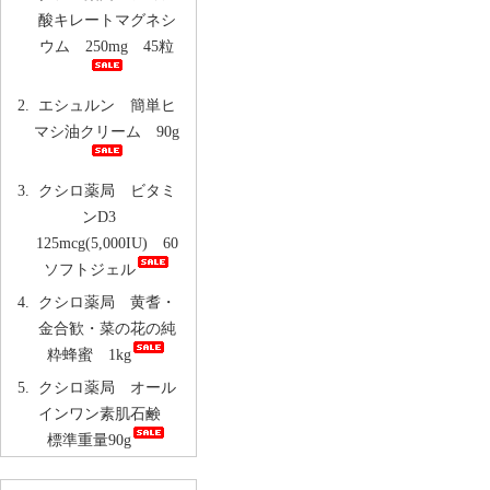
酸キレートマグネシ
ウム 250mg 45粒
エシュルン 簡単ヒ
マシ油クリーム 90g
クシロ薬局 ビタミ
ンD3
125mcg(5,000IU) 60
ソフトジェル
クシロ薬局 黄耆・
金合歓・菜の花の純
粋蜂蜜 1kg
クシロ薬局 オール
インワン素肌石鹸
標準重量90g