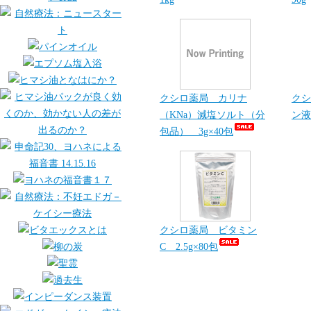
クシロ薬局 カリナ
クシ
（KNa）減塩ソルト（分
ン液
包品） 3g×40包
クシロ薬局 ビタミン
C 2.5g×80包