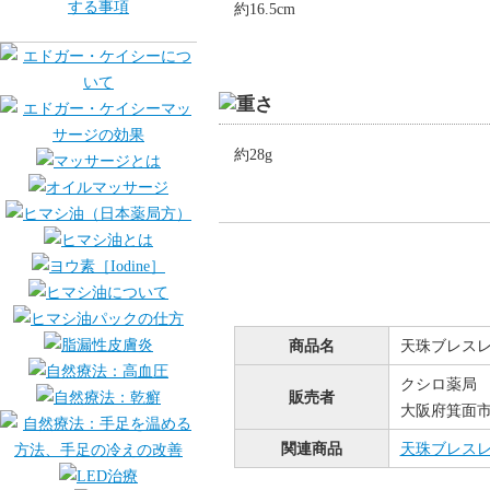
約16.5cm
約28g
商品名
天珠ブレス
クシロ薬局
販売者
大阪府箕面市桜
関連商品
天珠ブレス