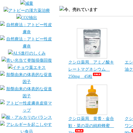
クシロ薬局 アミノ酸キ
エシ
レートマグネシウム
油ク
250mg 45粒
クシロ薬局 黄耆・金合
クシ
歓・菜の花の純粋蜂蜜
ワン
1kg
90g