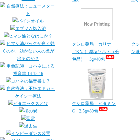
クシロ薬局 カリナ
クシ
（KNa）減塩ソルト（分
ン液
包品） 3g×40包
クシロ薬局 ビタミン
C 2.5g×80包