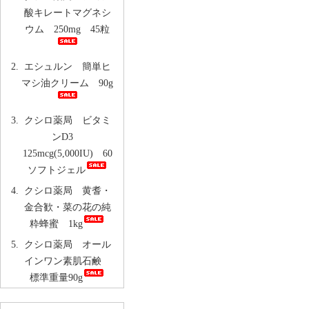
酸キレートマグネシ
ウム 250mg 45粒
エシュルン 簡単ヒ
マシ油クリーム 90g
クシロ薬局 ビタミ
ンD3
125mcg(5,000IU) 60
ソフトジェル
クシロ薬局 黄耆・
金合歓・菜の花の純
粋蜂蜜 1kg
クシロ薬局 オール
インワン素肌石鹸
標準重量90g