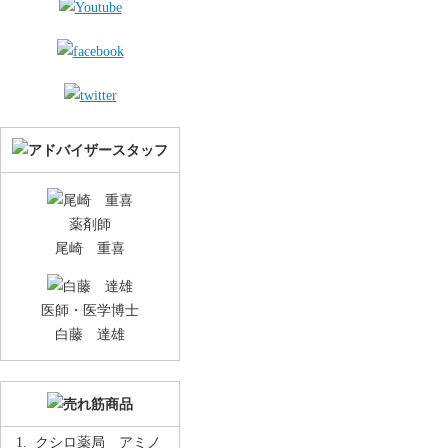
薬剤師
尾崎 重喜
医師・医学博士
白藤 達雄
クシロ薬局 アミノ