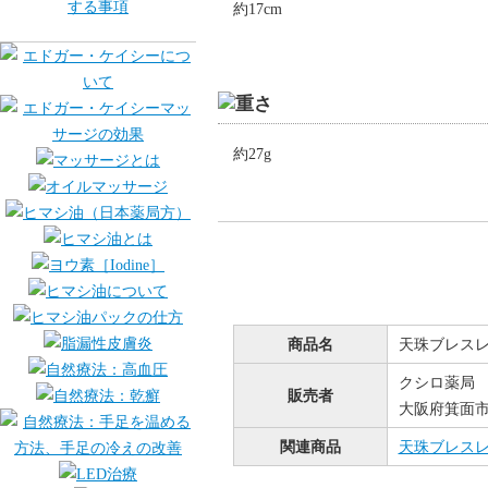
約17cm
約27g
商品名
天珠ブレス
クシロ薬局
販売者
大阪府箕面市桜
関連商品
天珠ブレス