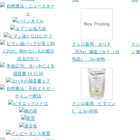
クシロ薬局 カリナ
クシ
（KNa）減塩ソルト（分
ン液
包品） 3g×40包
クシロ薬局 ビタミン
C 2.5g×80包