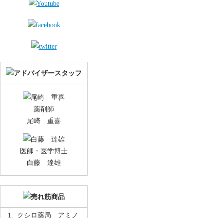
薬剤師
尾崎 重喜
医師・医学博士
白藤 達雄
クシロ薬局 アミノ