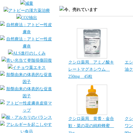
クシロ薬局 アミノ酸キ
エシ
レートマグネシウム
油ク
250mg 45粒
クシロ薬局 黄耆・金合
クシ
歓・菜の花の純粋蜂蜜
ワン
1kg
90g