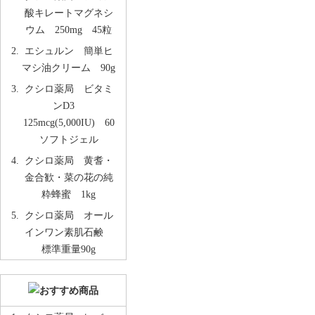
酸キレートマグネシ
ウム 250mg 45粒
エシュルン 簡単ヒ
マシ油クリーム 90g
クシロ薬局 ビタミ
ンD3
125mcg(5,000IU) 60
ソフトジェル
クシロ薬局 黄耆・
金合歓・菜の花の純
粋蜂蜜 1kg
クシロ薬局 オール
インワン素肌石鹸
標準重量90g