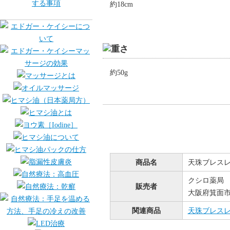
約18cm
約50g
商品名
天珠ブレス
クシロ薬局
販売者
大阪府箕面市桜
関連商品
天珠ブレス