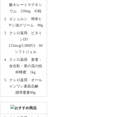
酸キレートマグネシ
ウム 250mg 45粒
エシュルン 簡単ヒ
マシ油クリーム 90g
クシロ薬局 ビタミ
ンD3
125mcg(5,000IU) 60
ソフトジェル
クシロ薬局 黄耆・
金合歓・菜の花の純
粋蜂蜜 1kg
クシロ薬局 オール
インワン素肌石鹸
標準重量90g