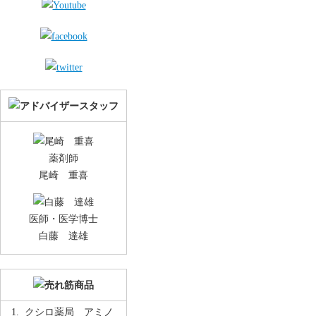
薬剤師
尾崎 重喜
医師・医学博士
白藤 達雄
クシロ薬局 アミノ