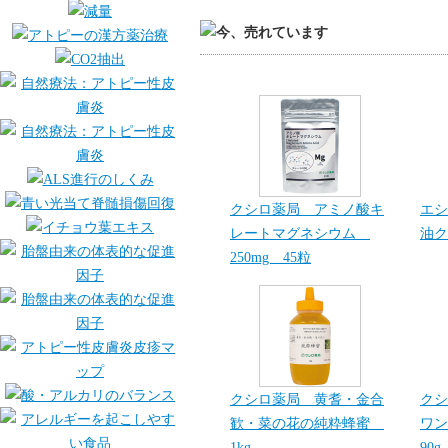
クシロ薬局 アミノ酸キ
エシ
レートマグネシウム
油ク
250mg 45粒
クシロ薬局 黄耆・金合
クシ
歓・菜の花の純粋蜂蜜
ワン
1kg
90g