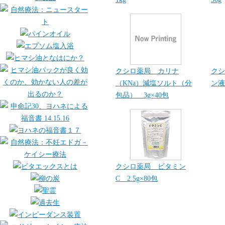
クシロ薬局 カリナ
クシ
（KNa）減塩ソルト（分
ン液
包品） 3g×40包
クシロ薬局 ビタミン
C 2.5g×80包