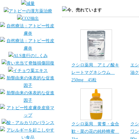
クシロ薬局 アミノ酸キ
エシ
レートマグネシウム
油ク
250mg 45粒
クシロ薬局 黄耆・金合
クシ
歓・菜の花の純粋蜂蜜
ワン
1kg
90g