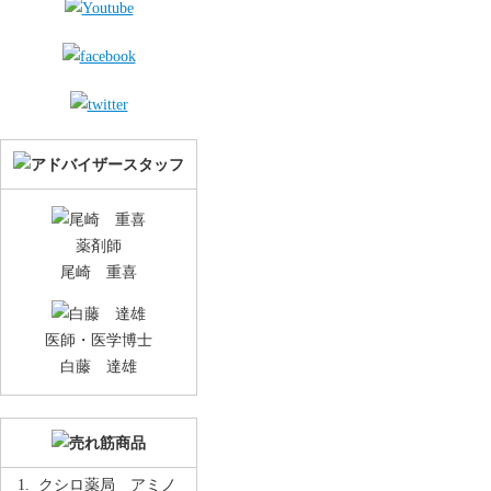
薬剤師
尾崎 重喜
医師・医学博士
白藤 達雄
クシロ薬局 アミノ