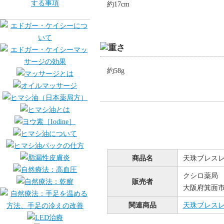
約17cm
約58g
商品名
天珠ブレス
クシロ薬局
販売者
大阪府箕面市桜
関連商品
天珠ブレス