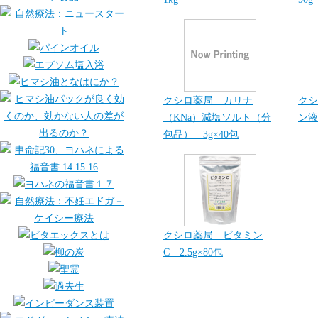
クシロ薬局 カリナ
クシ
（KNa）減塩ソルト（分
ン液
包品） 3g×40包
クシロ薬局 ビタミン
C 2.5g×80包