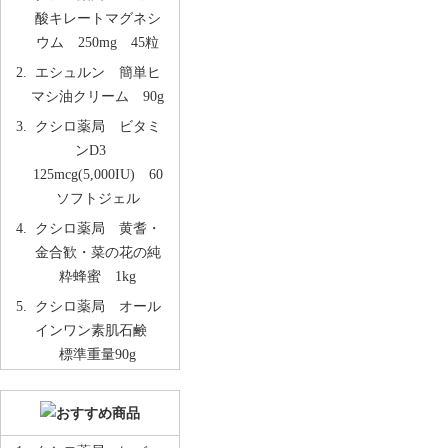
酸キレートマグネシ
ウム 250mg 45粒
エシュルン 簡単ヒ
マシ油クリーム 90g
クシロ薬局 ビタミ
ンD3
125mcg(5,000IU) 60
ソフトジェル
クシロ薬局 黄耆・
金合歓・菜の花の純
粋蜂蜜 1kg
クシロ薬局 オール
インワン素肌石鹸
標準重量90g