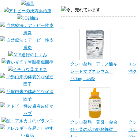
クシロ薬局 アミノ酸キ
エシ
レートマグネシウム
油ク
250mg 45粒
クシロ薬局 黄耆・金合
クシ
歓・菜の花の純粋蜂蜜
ワン
1kg
90g