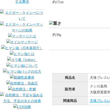
約17cm
約38g
商品名
天珠ブレス
クシロ薬局
販売者
大阪府箕面市桜
関連商品
天珠ブレス