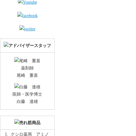
薬剤師
尾崎 重喜
医師・医学博士
白藤 達雄
クシロ薬局 アミノ