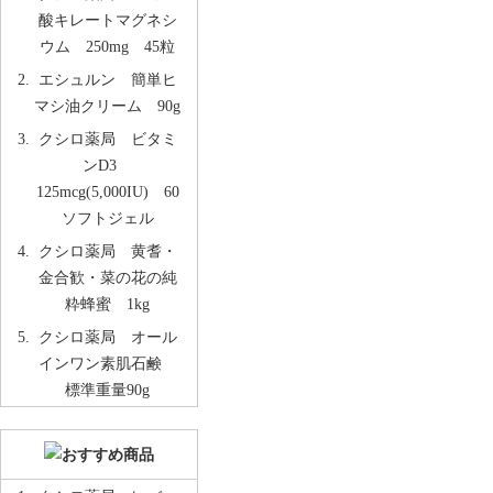
酸キレートマグネシ
ウム 250mg 45粒
エシュルン 簡単ヒ
マシ油クリーム 90g
クシロ薬局 ビタミ
ンD3
125mcg(5,000IU) 60
ソフトジェル
クシロ薬局 黄耆・
金合歓・菜の花の純
粋蜂蜜 1kg
クシロ薬局 オール
インワン素肌石鹸
標準重量90g