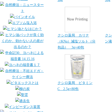
クシロ薬局 カリナ
クシ
（KNa）減塩ソルト（分
ン液
包品） 3g×40包
クシロ薬局 ビタミン
C 2.5g×80包