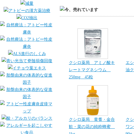
クシロ薬局 アミノ酸キ
エシ
レートマグネシウム
油ク
250mg 45粒
クシロ薬局 黄耆・金合
クシ
歓・菜の花の純粋蜂蜜
ワン
1kg
90g