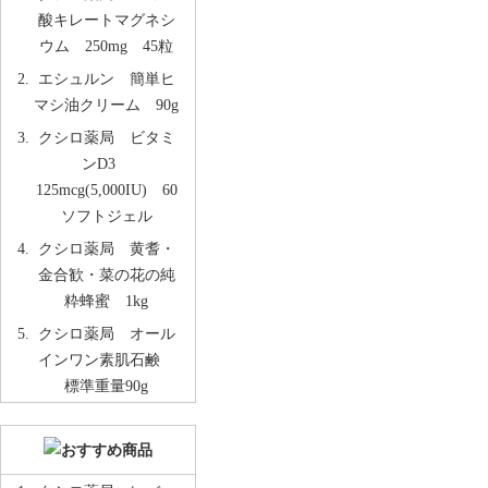
酸キレートマグネシ
ウム 250mg 45粒
エシュルン 簡単ヒ
マシ油クリーム 90g
クシロ薬局 ビタミ
ンD3
125mcg(5,000IU) 60
ソフトジェル
クシロ薬局 黄耆・
金合歓・菜の花の純
粋蜂蜜 1kg
クシロ薬局 オール
インワン素肌石鹸
標準重量90g