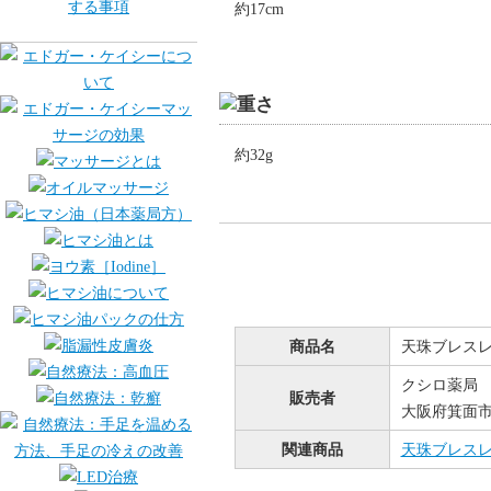
約17cm
約32g
商品名
天珠ブレス
クシロ薬局
販売者
大阪府箕面市桜
関連商品
天珠ブレス