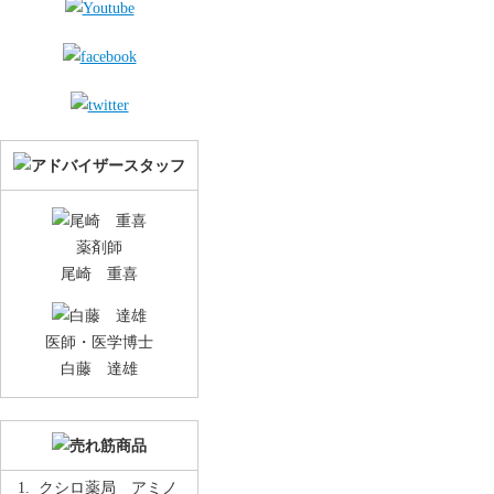
薬剤師
尾崎 重喜
医師・医学博士
白藤 達雄
クシロ薬局 アミノ