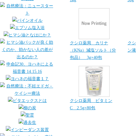
クシロ薬局 カリナ
クシ
（KNa）減塩ソルト（分
ン液
包品） 3g×40包
クシロ薬局 ビタミン
C 2.5g×80包