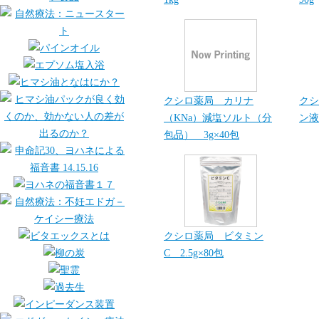
クシロ薬局 カリナ
クシ
（KNa）減塩ソルト（分
ン液
包品） 3g×40包
クシロ薬局 ビタミン
C 2.5g×80包