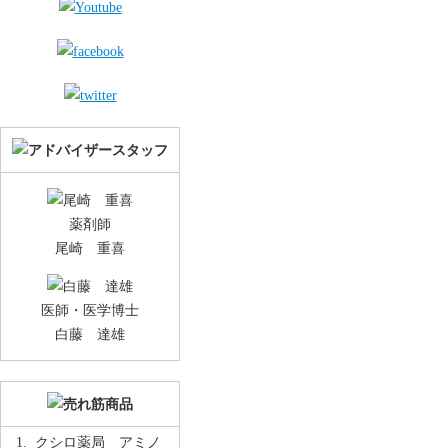
薬剤師
尾崎 重喜
医師・医学博士
白藤 達雄
クシロ薬局 アミノ