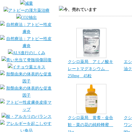
クシロ薬局 アミノ酸キ
エシ
レートマグネシウム
油ク
250mg 45粒
クシロ薬局 黄耆・金合
クシ
歓・菜の花の純粋蜂蜜
ワン
1kg
90g