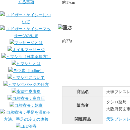
約17cm
約27g
商品名
天珠ブレス
クシロ薬局
販売者
大阪府箕面市桜
関連商品
天珠ブレス