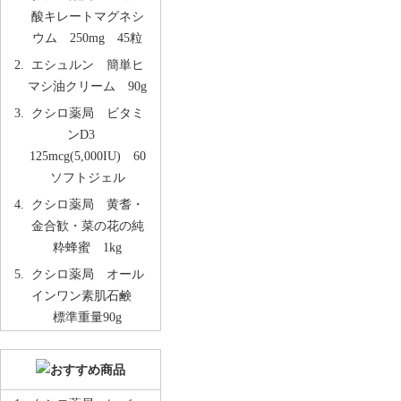
酸キレートマグネシ
ウム 250mg 45粒
エシュルン 簡単ヒ
マシ油クリーム 90g
クシロ薬局 ビタミ
ンD3
125mcg(5,000IU) 60
ソフトジェル
クシロ薬局 黄耆・
金合歓・菜の花の純
粋蜂蜜 1kg
クシロ薬局 オール
インワン素肌石鹸
標準重量90g