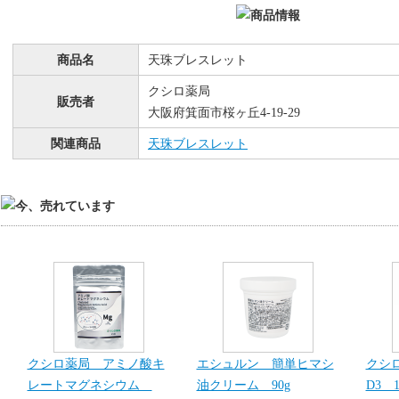
商品名
天珠ブレスレット
クシロ薬局
販売者
大阪府箕面市桜ヶ丘4-19-29
関連商品
天珠ブレスレット
クシロ薬局 アミノ酸キ
エシュルン 簡単ヒマシ
クシ
レートマグネシウム
油クリーム 90g
D3 1