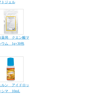
フトジェル
ロ薬局 クエン酸マ
ウム 1g×30包
ュルン アイドロッ
シマ 10mL