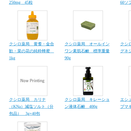
250mg 45粒
60ソ
クシロ薬局 黄耆・金合
クシロ薬局 オールイン
クシ
歓・菜の花の純粋蜂蜜
ワン素肌石鹸 標準重量
グネシ
1kg
90g
クシロ薬局 カリナ
クシロ薬局 キレーショ
エシ
（KNa）減塩ソルト（分
ン液体石鹸 400g
プマキ
包品） 3g×40包