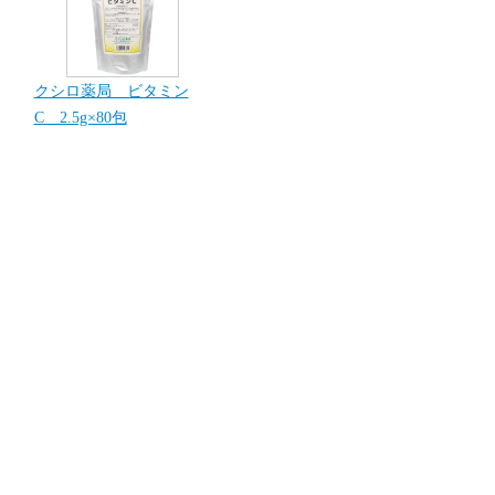
クシロ薬局 ビタミン
C 2.5g×80包