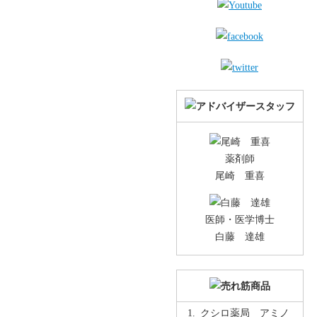
薬剤師
尾崎 重喜
医師・医学博士
白藤 達雄
クシロ薬局 アミノ