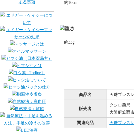
約16cm
約33g
商品名
天珠ブレス
クシロ薬局
販売者
大阪府箕面市桜
関連商品
天珠ブレス