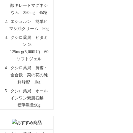
酸キレートマグネシ
ウム 250mg 45粒
エシュルン 簡単ヒ
マシ油クリーム 90g
クシロ薬局 ビタミ
ンD3
125mcg(5,000IU) 60
ソフトジェル
クシロ薬局 黄耆・
金合歓・菜の花の純
粋蜂蜜 1kg
クシロ薬局 オール
インワン素肌石鹸
標準重量90g