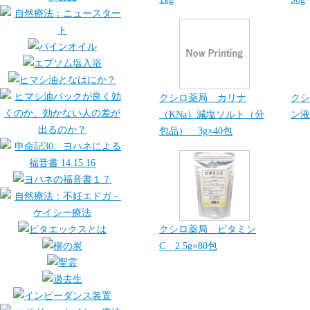
クシロ薬局 カリナ
クシ
（KNa）減塩ソルト（分
ン液
包品） 3g×40包
クシロ薬局 ビタミン
C 2.5g×80包