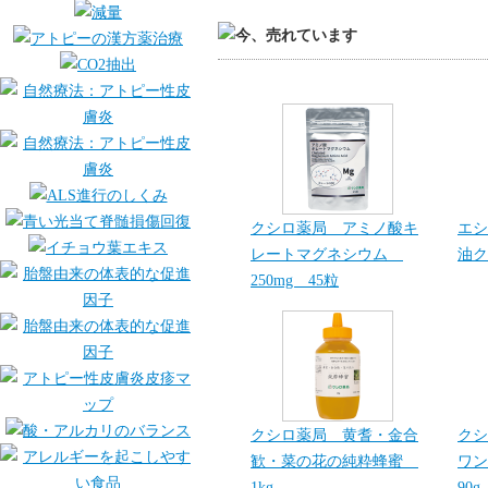
クシロ薬局 アミノ酸キ
エシ
レートマグネシウム
油ク
250mg 45粒
クシロ薬局 黄耆・金合
クシ
歓・菜の花の純粋蜂蜜
ワン
1kg
90g