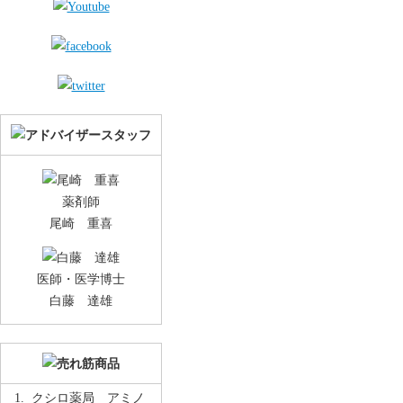
薬剤師
尾崎 重喜
医師・医学博士
白藤 達雄
クシロ薬局 アミノ