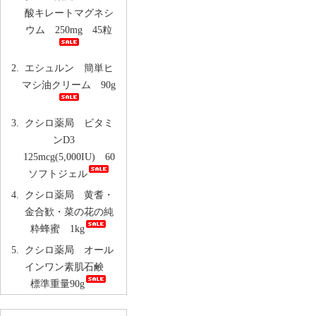
酸キレートマグネシ
ウム 250mg 45粒
エシュルン 簡単ヒ
マシ油クリーム 90g
クシロ薬局 ビタミ
ンD3
125mcg(5,000IU) 60
ソフトジェル
クシロ薬局 黄耆・
金合歓・菜の花の純
粋蜂蜜 1kg
クシロ薬局 オール
インワン素肌石鹸
標準重量90g