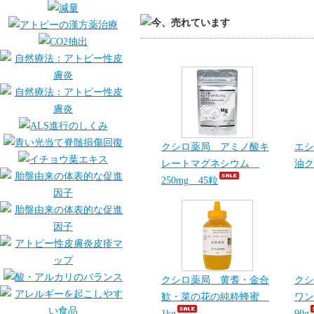
クシロ薬局 アミノ酸キ
エシ
レートマグネシウム
油ク
250mg 45粒
クシロ薬局 黄耆・金合
クシ
歓・菜の花の純粋蜂蜜
ワン
1kg
90g