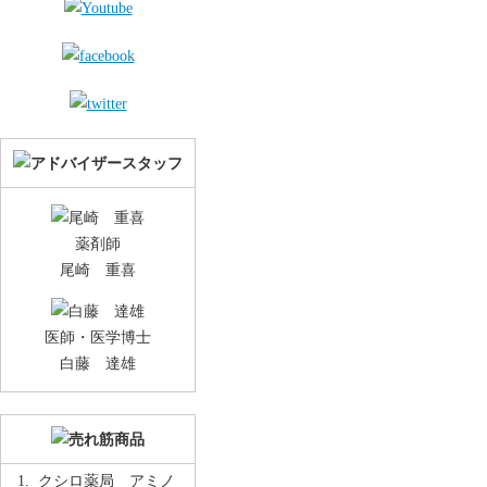
薬剤師
尾崎 重喜
医師・医学博士
白藤 達雄
クシロ薬局 アミノ