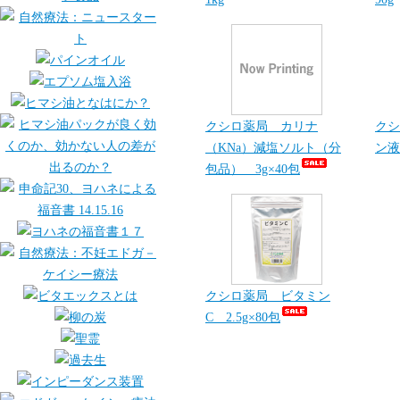
クシロ薬局 カリナ
クシ
（KNa）減塩ソルト（分
ン液
包品） 3g×40包
クシロ薬局 ビタミン
C 2.5g×80包