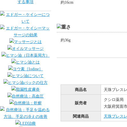
約16cm
約36g
商品名
天珠ブレス
クシロ薬局
販売者
大阪府箕面市桜
関連商品
天珠ブレス