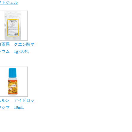
フトジェル
ロ薬局 クエン酸マ
ウム 1g×30包
ュルン アイドロッ
シマ 10mL