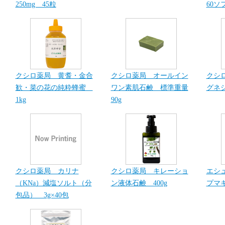
250mg 45粒
60ソ
クシロ薬局 黄耆・金合
クシロ薬局 オールイン
クシ
歓・菜の花の純粋蜂蜜
ワン素肌石鹸 標準重量
グネシ
1kg
90g
クシロ薬局 カリナ
クシロ薬局 キレーショ
エシ
（KNa）減塩ソルト（分
ン液体石鹸 400g
プマキ
包品） 3g×40包