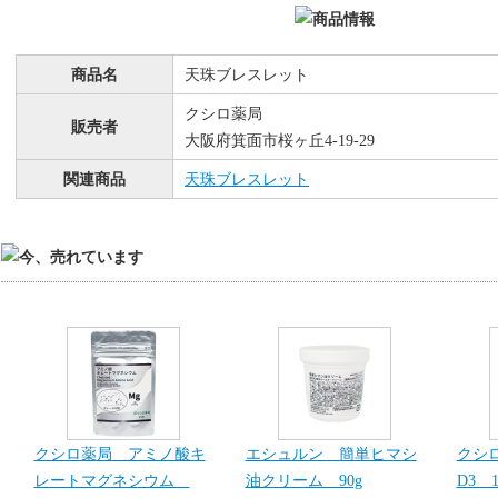
商品名
天珠ブレスレット
クシロ薬局
販売者
大阪府箕面市桜ヶ丘4-19-29
関連商品
天珠ブレスレット
クシロ薬局 アミノ酸キ
エシュルン 簡単ヒマシ
クシ
レートマグネシウム
油クリーム 90g
D3 1