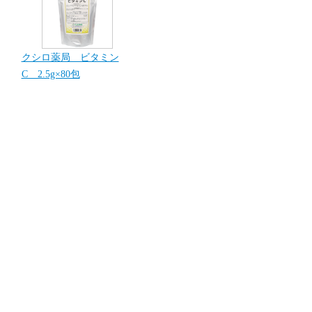
クシロ薬局 ビタミン
C 2.5g×80包