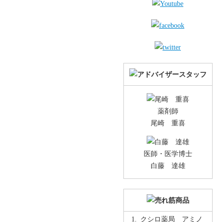
薬剤師
尾崎 重喜
医師・医学博士
白藤 達雄
クシロ薬局 アミノ