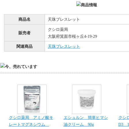
商品名
天珠ブレスレット
クシロ薬局
販売者
大阪府箕面市桜ヶ丘4-19-29
関連商品
天珠ブレスレット
クシロ薬局 アミノ酸キ
エシュルン 簡単ヒマシ
クシ
レートマグネシウム
油クリーム 90g
D3 1