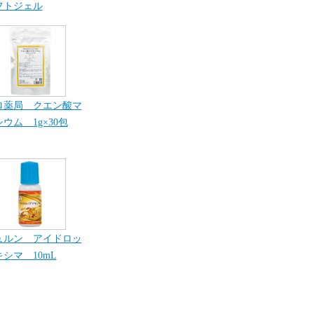
フトジェル
ロ薬局 クエン酸マ
ウム 1g×30包
ュルン アイドロッ
シマ 10mL