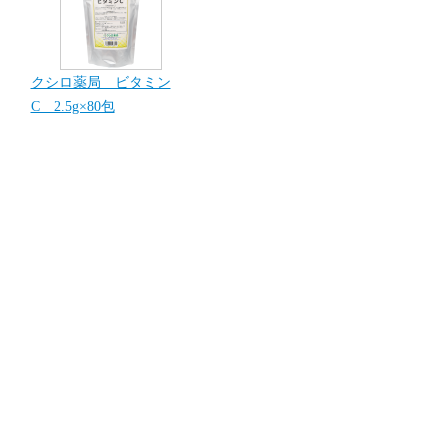
クシロ薬局 ビタミン
C 2.5g×80包