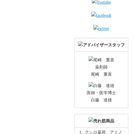
薬剤師
尾崎 重喜
医師・医学博士
白藤 達雄
クシロ薬局 アミノ