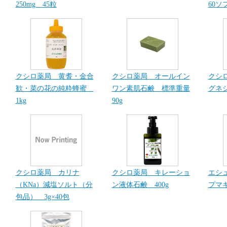
250mg 45粒
60ソ
クシロ薬局 黄耆・金合
クシロ薬局 オールイン
クシ
歓・菜の花の純粋蜂蜜
ワン素肌石鹸 標準重量
グネシ
1kg
90g
クシロ薬局 カリナ
クシロ薬局 キレーショ
エシ
（KNa）減塩ソルト（分
ン液体石鹸 400g
プマキ
包品） 3g×40包