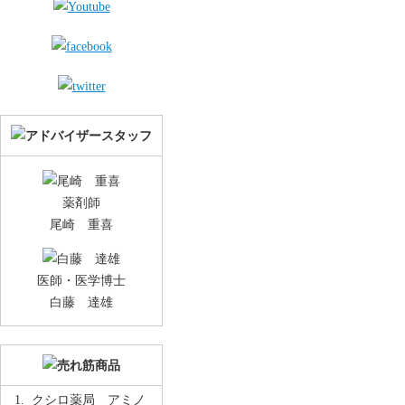
薬剤師
尾崎 重喜
医師・医学博士
白藤 達雄
クシロ薬局 アミノ