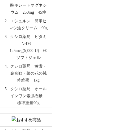
酸キレートマグネシ
ウム 250mg 45粒
エシュルン 簡単ヒ
マシ油クリーム 90g
クシロ薬局 ビタミ
ンD3
125mcg(5,000IU) 60
ソフトジェル
クシロ薬局 黄耆・
金合歓・菜の花の純
粋蜂蜜 1kg
クシロ薬局 オール
インワン素肌石鹸
標準重量90g