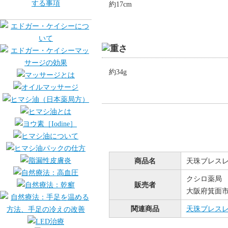
約17cm
約34g
商品名
天珠ブレス
クシロ薬局
販売者
大阪府箕面市桜
関連商品
天珠ブレス