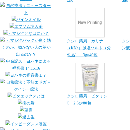
クシロ薬局 カリナ
クシ
（KNa）減塩ソルト（分
ン液
包品） 3g×40包
クシロ薬局 ビタミン
C 2.5g×80包