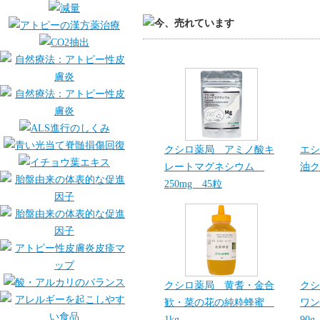
クシロ薬局 アミノ酸キ
エシ
レートマグネシウム
油ク
250mg 45粒
クシロ薬局 黄耆・金合
クシ
歓・菜の花の純粋蜂蜜
ワン
1kg
90g