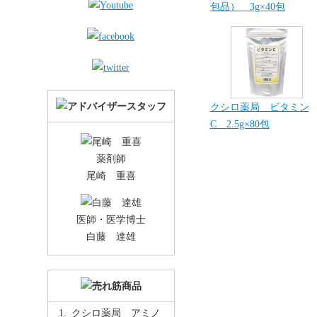
包品） 3g×40包
クシロ薬局 ビタミン
C 2.5g×80包
薬剤師
尾崎 重喜
医師・医学博士
白藤 達雄
クシロ薬局 アミノ