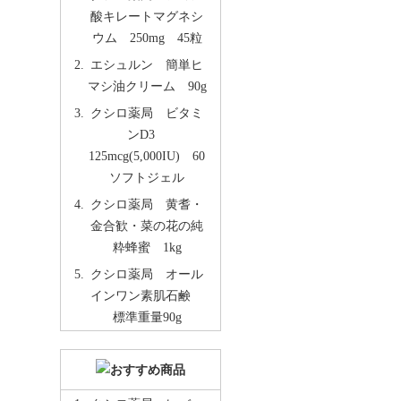
酸キレートマグネシ
ウム 250mg 45粒
エシュルン 簡単ヒ
マシ油クリーム 90g
クシロ薬局 ビタミ
ンD3
125mcg(5,000IU) 60
ソフトジェル
クシロ薬局 黄耆・
金合歓・菜の花の純
粋蜂蜜 1kg
クシロ薬局 オール
インワン素肌石鹸
標準重量90g