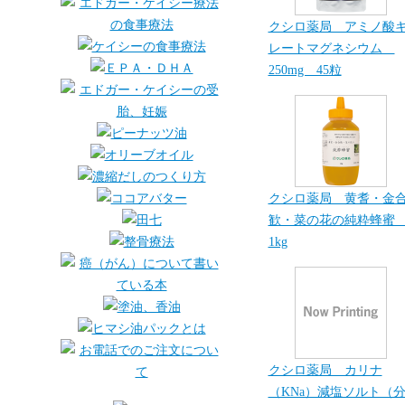
クシロ薬局 アミノ酸
レートマグネシウム
250mg 45粒
クシロ薬局 黄耆・金
歓・菜の花の純粋蜂
1kg
クシロ薬局 カリナ
（KNa）減塩ソルト（