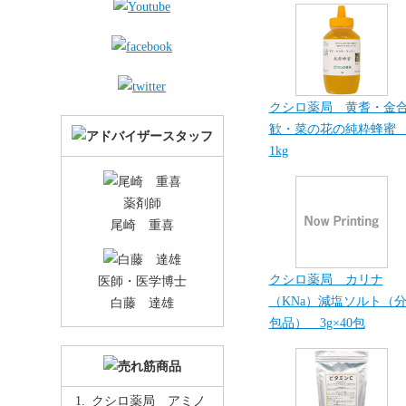
クシロ薬局 黄耆・金
歓・菜の花の純粋蜂
1kg
薬剤師
尾崎 重喜
クシロ薬局 カリナ
医師・医学博士
（KNa）減塩ソルト（
白藤 達雄
包品） 3g×40包
クシロ薬局 アミノ