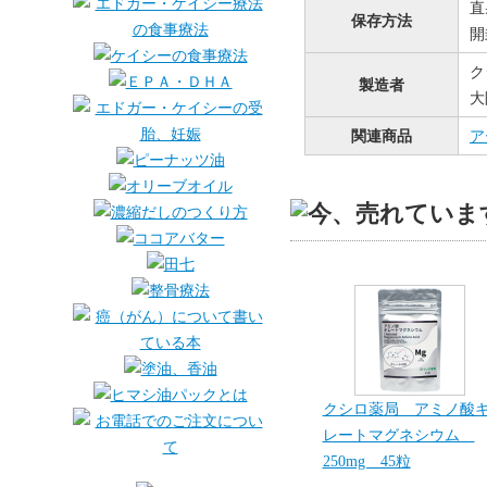
直
保存方法
開
ク
製造者
大
関連商品
ア
クシロ薬局 アミノ酸
レートマグネシウム
250mg 45粒