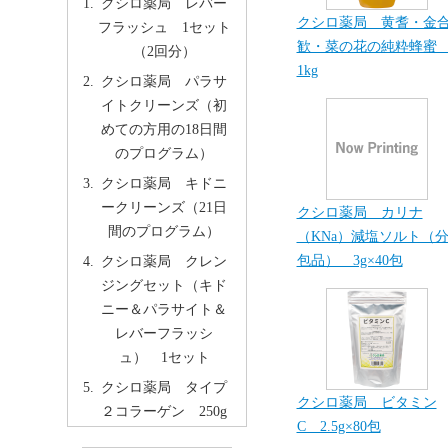
クシロ薬局 レバー
クシロ薬局 黄耆・金
フラッシュ 1セット
歓・菜の花の純粋蜂
（2回分）
1kg
クシロ薬局 パラサ
イトクリーンズ（初
めての方用の18日間
のプログラム）
クシロ薬局 キドニ
ークリーンズ（21日
クシロ薬局 カリナ
間のプログラム）
（KNa）減塩ソルト（
包品） 3g×40包
クシロ薬局 クレン
ジングセット（キド
ニー＆パラサイト＆
レバーフラッシ
ュ） 1セット
クシロ薬局 タイプ
クシロ薬局 ビタミン
２コラーゲン 250g
C 2.5g×80包