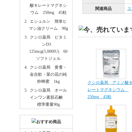
酸キレートマグネシ
関連商品
ス
ウム 250mg 45粒
エシュルン 簡単ヒ
マシ油クリーム 90g
クシロ薬局 ビタミ
ンD3
125mcg(5,000IU) 60
ソフトジェル
クシロ薬局 黄耆・
金合歓・菜の花の純
粋蜂蜜 1kg
クシロ薬局 アミノ酸
レートマグネシウム
クシロ薬局 オール
250mg 45粒
インワン素肌石鹸
標準重量90g