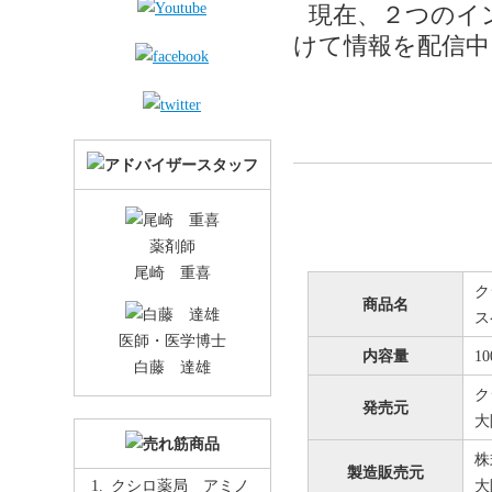
現在、２つのイ
けて情報を配信中
薬剤師
尾崎 重喜
ク
商品名
ス
医師・医学博士
内容量
1
白藤 達雄
ク
発売元
大
株
製造販売元
大
クシロ薬局 アミノ