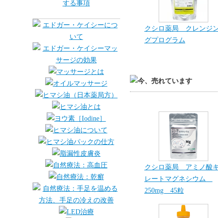
クシロ薬局 クレンジ
グプログラム
クシロ薬局 アミノ酸
レートマグネシウム
250mg 45粒