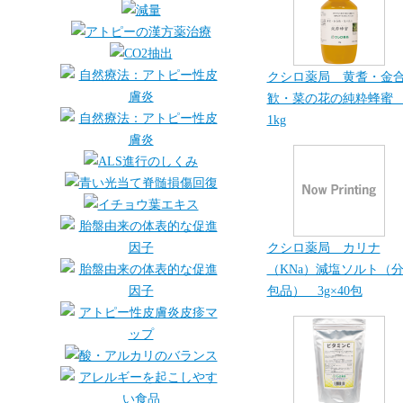
クシロ薬局 黄耆・金
歓・菜の花の純粋蜂
1kg
クシロ薬局 カリナ
（KNa）減塩ソルト（
包品） 3g×40包