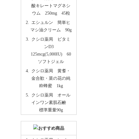
酸キレートマグネシ
ウム 250mg 45粒
エシュルン 簡単ヒ
マシ油クリーム 90g
クシロ薬局 ビタミ
ンD3
125mcg(5,000IU) 60
ソフトジェル
クシロ薬局 黄耆・
金合歓・菜の花の純
粋蜂蜜 1kg
クシロ薬局 オール
インワン素肌石鹸
標準重量90g