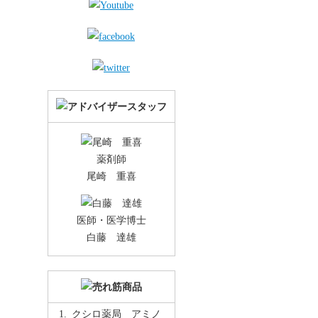
薬剤師
尾崎 重喜
医師・医学博士
白藤 達雄
クシロ薬局 アミノ