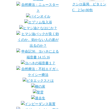
クシロ薬局 ビタミン
C 2.5g×80包