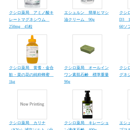
クシロ薬局 アミノ酸キ
エシュルン 簡単ヒマシ
クシ
レートマグネシウム
油クリーム 90g
D3 1
250mg 45粒
60ソ
クシロ薬局 黄耆・金合
クシロ薬局 オールイン
クシ
歓・菜の花の純粋蜂蜜
ワン素肌石鹸 標準重量
グネシ
1kg
90g
クシロ薬局 カリナ
クシロ薬局 キレーショ
エシ
（KNa）減塩ソルト（分
ン液体石鹸 400g
プマキ