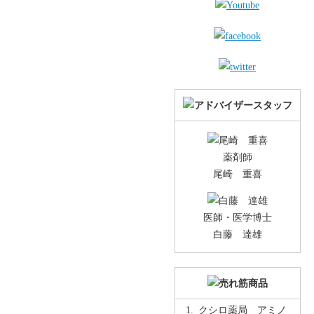
薬剤師
尾崎 重喜
医師・医学博士
白藤 達雄
クシロ薬局 アミノ