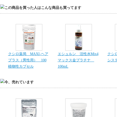
クシロ薬局 MAXI-ヘア
エシュルン 活性水Mix4
クシ
プラス（男性用） 100
マックス金プラチナ
システ
植物性カプセル
100mL