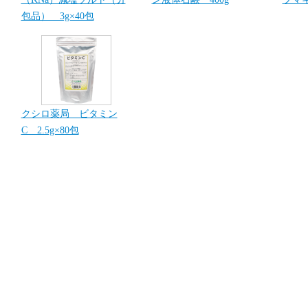
包品） 3g×40包
クシロ薬局 ビタミン
C 2.5g×80包