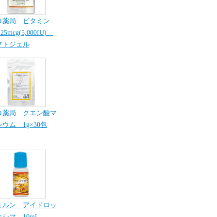
ロ薬局 ビタミン
25mcg(5,000IU)
フトジェル
ロ薬局 クエン酸マ
ウム 1g×30包
ュルン アイドロッ
シマ 10mL