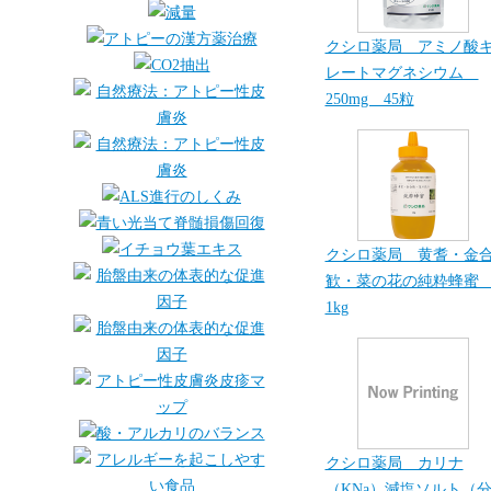
クシロ薬局 アミノ酸
レートマグネシウム
250mg 45粒
クシロ薬局 黄耆・金
歓・菜の花の純粋蜂
1kg
クシロ薬局 カリナ
（KNa）減塩ソルト（