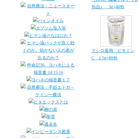
包品） 3g×40包
クシロ薬局 ビタミン
C 2.5g×80包