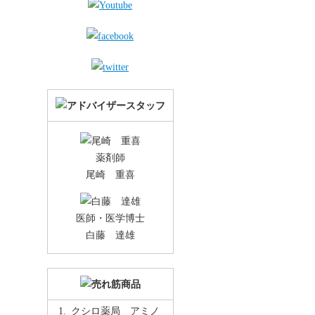
薬剤師
尾崎 重喜
医師・医学博士
白藤 達雄
クシロ薬局 アミノ