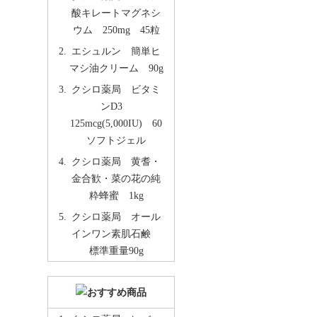
酸キレートマグネシ
ウム 250mg 45粒
エシュルン 簡単ヒ
マシ油クリーム 90g
クシロ薬局 ビタミ
ンD3
125mcg(5,000IU) 60
ソフトジェル
クシロ薬局 黄耆・
金合歓・菜の花の純
粋蜂蜜 1kg
クシロ薬局 オール
インワン素肌石鹸
標準重量90g