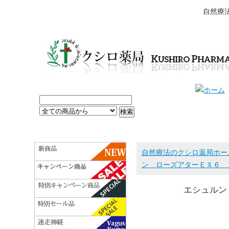
自然療
自然療法のクシロ薬局ホー
ン ローズアターＥＸ６ 1
エシュルン