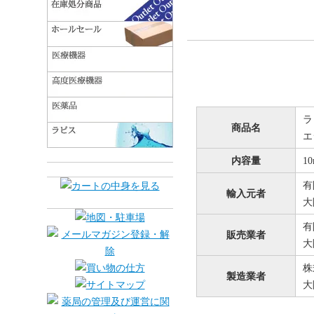
ラ
商品名
エ
内容量
10
有
輸入元者
大
有
販売業者
大
株
製造業者
大