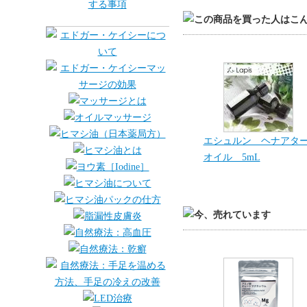
エシュルン ヘナアタ
オイル 5mL