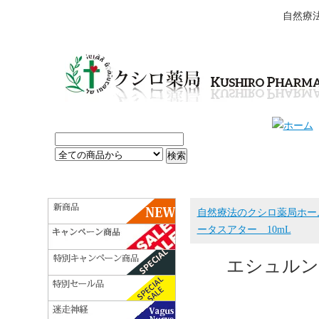
自然療
自然療法のクシロ薬局ホー
ータスアター 10mL
エシュルン