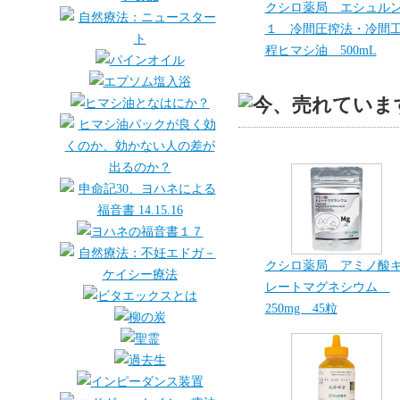
クシロ薬局 エシュル
１ 冷間圧搾法・冷間
程ヒマシ油 500mL
クシロ薬局 アミノ酸
レートマグネシウム
250mg 45粒