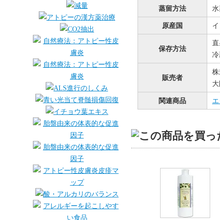
蒸留方法
水
原産国
イ
直
保存方法
冷
株
販売者
大
関連商品
エ