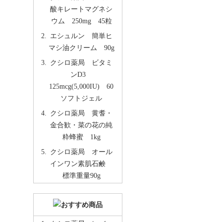
酸キレートマグネシ
ウム 250mg 45粒
エシュルン 簡単ヒ
マシ油クリーム 90g
クシロ薬局 ビタミ
ンD3
125mcg(5,000IU) 60
ソフトジェル
クシロ薬局 黄耆・
金合歓・菜の花の純
粋蜂蜜 1kg
クシロ薬局 オール
インワン素肌石鹸
標準重量90g