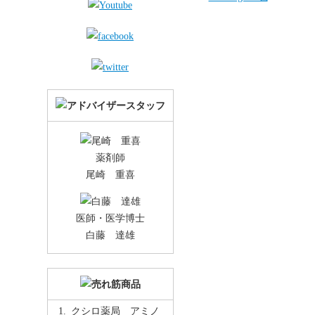
薬剤師
尾崎 重喜
医師・医学博士
白藤 達雄
クシロ薬局 アミノ