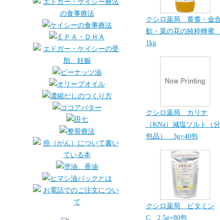
クシロ薬局 黄耆・金
歓・菜の花の純粋蜂
1kg
クシロ薬局 カリナ
（KNa）減塩ソルト（
包品） 3g×40包
クシロ薬局 ビタミン
C 2.5g×80包