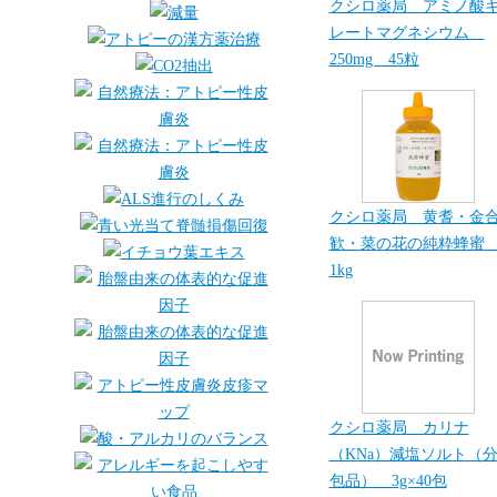
クシロ薬局 アミノ酸
レートマグネシウム
250mg 45粒
クシロ薬局 黄耆・金
歓・菜の花の純粋蜂
1kg
クシロ薬局 カリナ
（KNa）減塩ソルト（
包品） 3g×40包