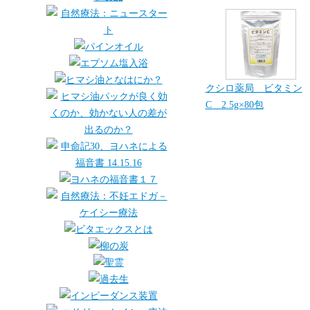
クシロ薬局 ビタミン
C 2.5g×80包