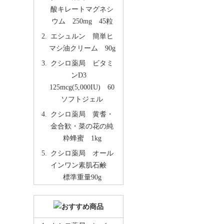
酸キレートマグネシ
ウム 250mg 45粒
エシュルン 簡単ヒ
マシ油クリーム 90g
クシロ薬局 ビタミ
ンD3
125mcg(5,000IU) 60
ソフトジェル
クシロ薬局 黄耆・
金合歓・菜の花の純
粋蜂蜜 1kg
クシロ薬局 オール
インワン素肌石鹸
標準重量90g