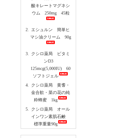
酸キレートマグネシ
ウム 250mg 45粒
エシュルン 簡単ヒ
マシ油クリーム 90g
クシロ薬局 ビタミ
ンD3
125mcg(5,000IU) 60
ソフトジェル
クシロ薬局 黄耆・
金合歓・菜の花の純
粋蜂蜜 1kg
クシロ薬局 オール
インワン素肌石鹸
標準重量90g