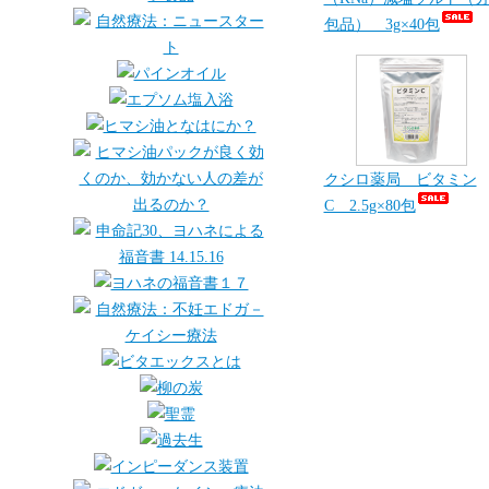
包品） 3g×40包
クシロ薬局 ビタミン
C 2.5g×80包