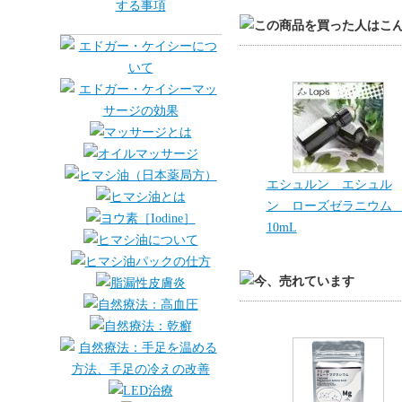
エシュルン エシュル
ン ローズゼラニウ
10mL