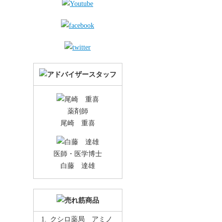
薬剤師
尾崎 重喜
医師・医学博士
白藤 達雄
クシロ薬局 アミノ