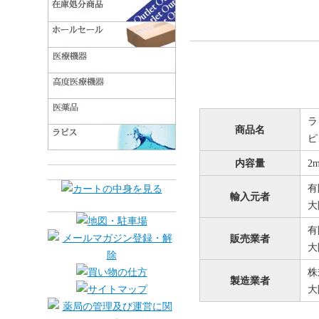
ラ
商品名
ピ
内容量
2
有
輸入元者
大
有
販売業者
大
株
製造業者
大