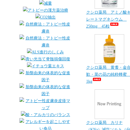
クシロ薬局 アミノ酸
レートマグネシウム
250mg 45粒
クシロ薬局 黄耆・金
歓・菜の花の純粋蜂
1kg
クシロ薬局 カリナ
（KNa）減塩ソルト（