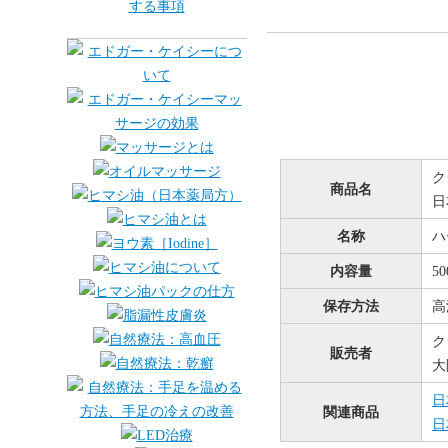
ク
商品名
日
名称
ハ
内容量
50
保存方法
高
ク
販売者
大
日
関連商品
日