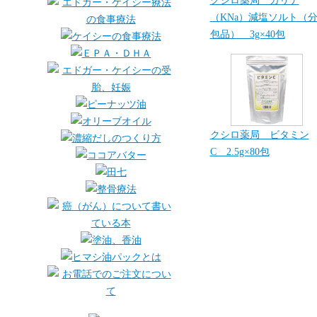
クシロ薬局 カリナ
（KNa）減塩ソルト（
包品） 3g×40包
クシロ薬局 ビタミン
C 2.5g×80包