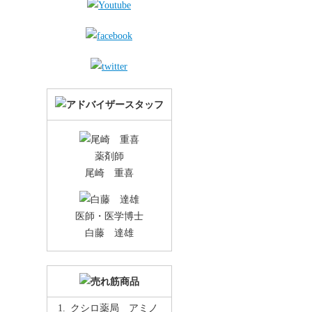
薬剤師
尾崎 重喜
医師・医学博士
白藤 達雄
クシロ薬局 アミノ