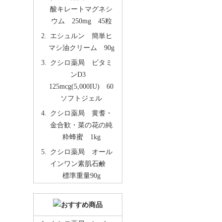
酸キレートマグネシ
ウム 250mg 45粒
エシュルン 簡単ヒ
マシ油クリーム 90g
クシロ薬局 ビタミ
ンD3
125mcg(5,000IU) 60
ソフトジェル
クシロ薬局 黄耆・
金合歓・菜の花の純
粋蜂蜜 1kg
クシロ薬局 オール
インワン素肌石鹸
標準重量90g