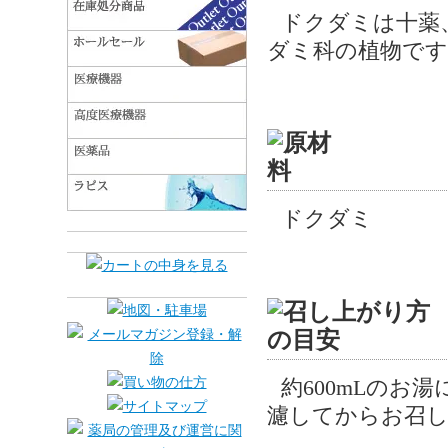
ドクダミは十薬
ダミ科の植物です
ドクダミ
約600mLのお
濾してからお召し