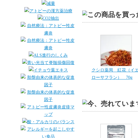
クシロ薬局 紅花（イ
ローサフラン） 70g