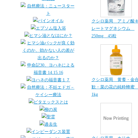
クシロ薬局 アミノ酸
レートマグネシウム
250mg 45粒
クシロ薬局 黄耆・金
歓・菜の花の純粋蜂
1kg