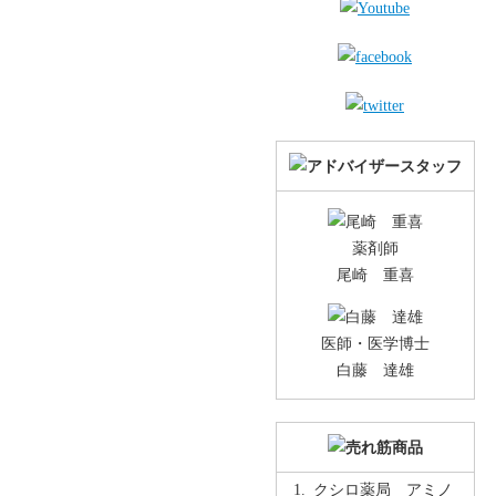
薬剤師
尾崎 重喜
医師・医学博士
白藤 達雄
クシロ薬局 アミノ