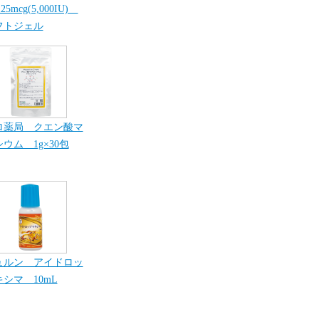
25mcg(5,000IU)
フトジェル
ロ薬局 クエン酸マ
ウム 1g×30包
ュルン アイドロッ
シマ 10mL