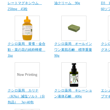
レートマグネシウム
油クリーム 90g
D3 1
250mg 45粒
60ソ
クシロ薬局 黄耆・金合
クシロ薬局 オールイン
クシ
歓・菜の花の純粋蜂蜜
ワン素肌石鹸 標準重量
グネシ
1kg
90g
クシロ薬局 カリナ
クシロ薬局 キレーショ
エシ
（KNa）減塩ソルト（分
ン液体石鹸 400g
プマキ
包品） 3g×40包