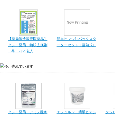
【薬局製造販売医薬品】
簡単ヒマシ油パックスタ
クシロ薬局 鎮咳去痰剤
ーターセット［蓄熱式］
13号 2g×9包入
クシロ薬局 アミノ酸キ
エシュルン 簡単ヒマシ
クシ