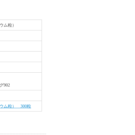
ウム粒）
902
ム粒） 300粒