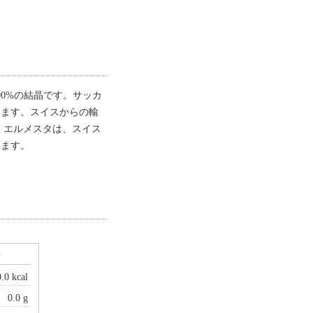
。
0%の結晶です。サッカ
います。スイスからの輸
 エルメスタは、スイス
います。
量
0.0 kcal
0.0 g