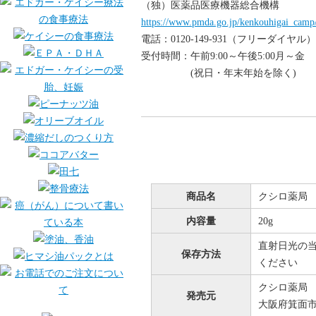
（独）医薬品医療機器総合機構
https://www.pmda.go.jp/kenkouhigai_camp
電話：0120-149-931（フリーダイヤル）
受付時間：午前9:00～午後5:00月～金
(祝日・年末年始を除く)
商品名
クシロ薬局
内容量
20g
直射日光の
保存方法
ください
クシロ薬局
発売元
大阪府箕面市桜