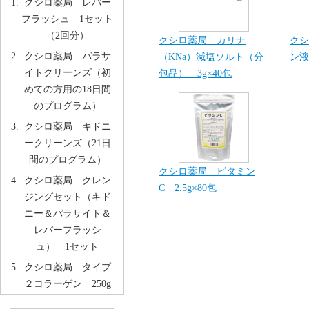
クシロ薬局 レバー
フラッシュ 1セット
（2回分）
クシロ薬局 カリナ
クシ
クシロ薬局 パラサ
（KNa）減塩ソルト（分
ン液
イトクリーンズ（初
包品） 3g×40包
めての方用の18日間
のプログラム）
クシロ薬局 キドニ
ークリーンズ（21日
間のプログラム）
クシロ薬局 ビタミン
クシロ薬局 クレン
C 2.5g×80包
ジングセット（キド
ニー＆パラサイト＆
レバーフラッシ
ュ） 1セット
クシロ薬局 タイプ
２コラーゲン 250g