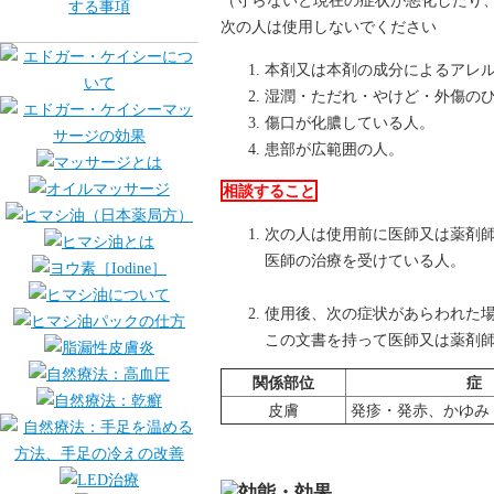
（守らないと現在の症状が悪化したり
次の人は使用しないでください
本剤又は本剤の成分によるアレ
湿潤・ただれ・やけど・外傷の
傷口が化膿している人。
患部が広範囲の人。
相談すること
次の人は使用前に医師又は薬剤
医師の治療を受けている人。
使用後、次の症状があらわれた
この文書を持って医師又は薬剤
関係部位
症
皮膚
発疹・発赤、かゆみ