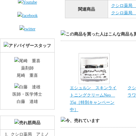
クシロ薬局 
関連商品
クシロ薬局 
薬剤師
尾崎 重喜
エシュルン スキンライ
クシ
医師・医学博士
トニングクリームNeo
ラワ
白藤 達雄
35g［特別キャンペーン
中］
クシロ薬局 アミノ