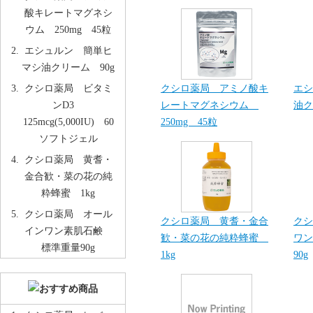
酸キレートマグネシ
ウム 250mg 45粒
エシュルン 簡単ヒ
マシ油クリーム 90g
クシロ薬局 アミノ酸キ
エシ
クシロ薬局 ビタミ
レートマグネシウム
油ク
ンD3
250mg 45粒
125mcg(5,000IU) 60
ソフトジェル
クシロ薬局 黄耆・
金合歓・菜の花の純
粋蜂蜜 1kg
クシロ薬局 オール
クシロ薬局 黄耆・金合
クシ
インワン素肌石鹸
歓・菜の花の純粋蜂蜜
ワン
標準重量90g
1kg
90g