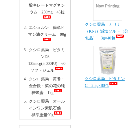
酸キレートマグネシ
ウム 250mg 45粒
クシロ薬局 カリナ
エシュルン 簡単ヒ
（KNa）減塩ソルト（
マシ油クリーム 90g
包品） 3g×40包
クシロ薬局 ビタミ
ンD3
125mcg(5,000IU) 60
ソフトジェル
クシロ薬局 ビタミン
クシロ薬局 黄耆・
C 2.5g×80包
金合歓・菜の花の純
粋蜂蜜 1kg
クシロ薬局 オール
インワン素肌石鹸
標準重量90g