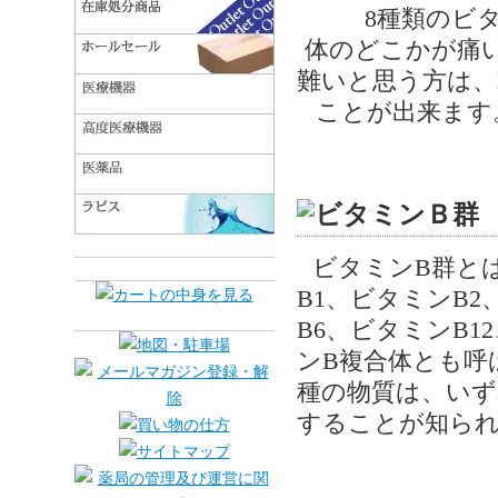
8種類のビ
体のどこかが痛
難いと思う方は、
ことが出来ます
ビタミンB群と
B1、ビタミンB
B6、ビタミンB
ンB複合体とも呼
種の物質は、いず
することが知ら