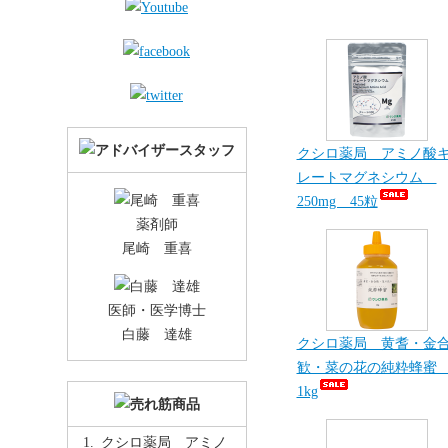
クシロ薬局 アミノ酸
レートマグネシウム
250mg 45粒
薬剤師
尾崎 重喜
医師・医学博士
白藤 達雄
クシロ薬局 黄耆・金
歓・菜の花の純粋蜂
1kg
クシロ薬局 アミノ