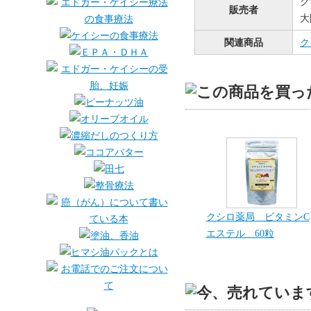
ク
販売者
大
関連商品
ク
クシロ薬局 ビタミンC
エステル 60粒