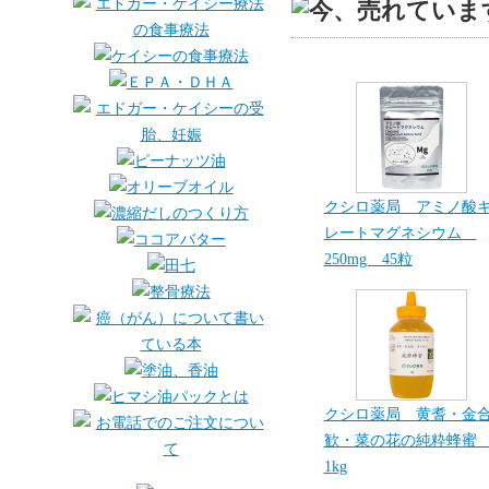
クシロ薬局 アミノ酸
レートマグネシウム
250mg 45粒
クシロ薬局 黄耆・金
歓・菜の花の純粋蜂
1kg