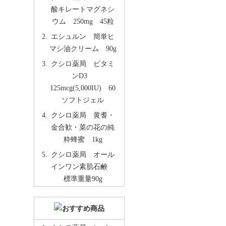
酸キレートマグネシ
ウム 250mg 45粒
エシュルン 簡単ヒ
マシ油クリーム 90g
クシロ薬局 ビタミ
ンD3
125mcg(5,000IU) 60
ソフトジェル
クシロ薬局 黄耆・
金合歓・菜の花の純
粋蜂蜜 1kg
クシロ薬局 オール
インワン素肌石鹸
標準重量90g