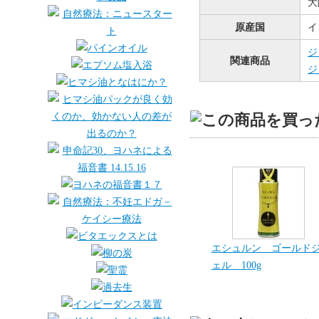
大
原産国
イ
ジ
関連商品
ジ
エシュルン ゴールド
ェル 100g