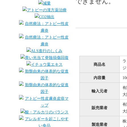
できません。
ラ
商品名
ジ
内容量
1
有
輸入元者
大
有
販売業者
大
株
製造業者