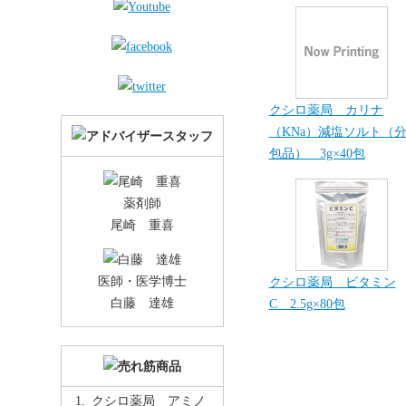
クシロ薬局 カリナ
（KNa）減塩ソルト（
包品） 3g×40包
薬剤師
尾崎 重喜
医師・医学博士
クシロ薬局 ビタミン
白藤 達雄
C 2.5g×80包
クシロ薬局 アミノ