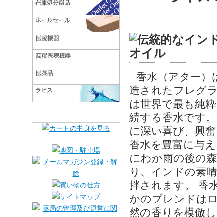
香水（アター）
造されたフレグラ
は世界で最も純粋
続する香水です。
に深い喜び、興奮
香水を豊富に与え
にわか雨の後の森
り、インドの素
拌されます。 香
かのブレンドは
然の香りを模倣し