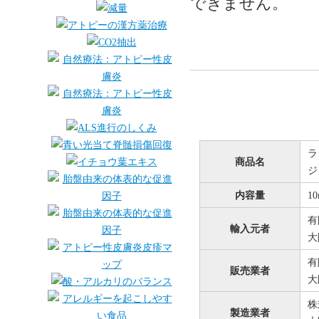
できません。
ラ
商品名
ジ
内容量
1
有
輸入元者
大
有
販売業者
大
株
製造業者