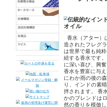
香水（アター）
造されたフレグラ
は世界で最も純粋
続する香水です。
に深い喜び、興奮
香水を豊富に与え
にわか雨の後の森
り、インドの素
拌されます。 香
かのブレンドは
然の香りを模倣し