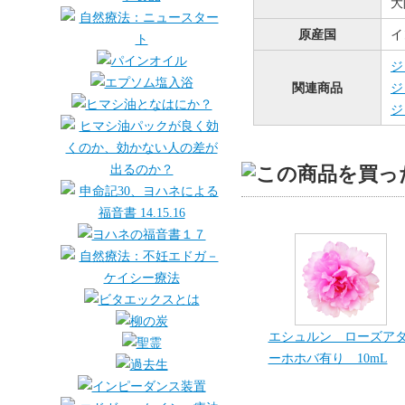
大
原産国
イ
ジ
関連商品
ジ
ジ
エシュルン ローズア
ーホホバ有り 10mL