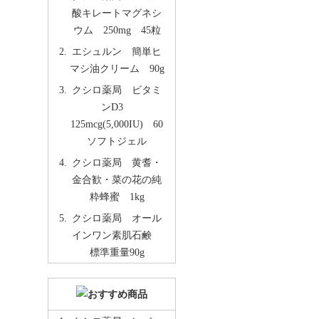
酸キレートマグネシ
ウム 250mg 45粒
エシュルン 簡単ヒ
マシ油クリーム 90g
クシロ薬局 ビタミ
ンD3
125mcg(5,000IU) 60
ソフトジェル
クシロ薬局 黄耆・
金合歓・菜の花の純
粋蜂蜜 1kg
クシロ薬局 オール
インワン素肌石鹸
標準重量90g