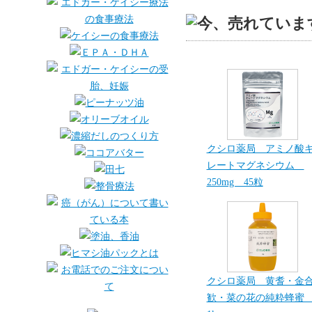
クシロ薬局 アミノ酸
レートマグネシウム
250mg 45粒
クシロ薬局 黄耆・金
歓・菜の花の純粋蜂