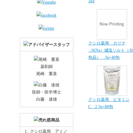
1kg
クシロ薬局 カリナ
（KNa）減塩ソルト（
包品） 3g×40包
薬剤師
尾崎 重喜
医師・医学博士
白藤 達雄
クシロ薬局 ビタミン
C 2.5g×80包
クシロ薬局 アミノ