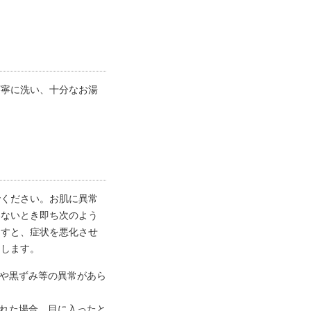
丁寧に洗い、十分なお湯
でください。お肌に異常
わないとき即ち次のよう
ますと、症状を悪化させ
めします。
や黒ずみ等の異常があら
れた場合。目に入ったと