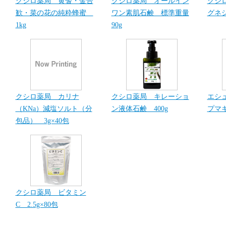
クシロ薬局 黄耆・金合
クシロ薬局 オールイン
クシ
歓・菜の花の純粋蜂蜜
ワン素肌石鹸 標準重量
グネシ
1kg
90g
クシロ薬局 カリナ
クシロ薬局 キレーショ
エシ
（KNa）減塩ソルト（分
ン液体石鹸 400g
プマキ
包品） 3g×40包
クシロ薬局 ビタミン
C 2.5g×80包