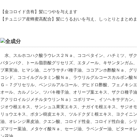
【金コロイド含有】髪につやを与えます
【チュニジア産蜂蜜高配合】髪にうるおいを与え、しっとりとまとめ
水、スルホコハク酸ラウレス２Ｎａ、ココベタイン、ハチミツ、ザ
バタンパク、トール脂肪酸グリセリズ、エタノール、キサンタンガム
ブ果実油、ヒマシ油、ニゲラサチバ種子油、ココアンホ酢酸Ｎａ、グ
コシド、ココイルグルタミン酸Ｎａ、ラウリルグルコースカルボン酸
Ｇ－７グリセリル、ベンジルアルコール、デヒドロ酢酸、フェノキシ
オール、カルノシン、ツバキ種子油、オリーブ葉エキス、ザクロ種子
アクリロイルジメチルタウリンＮａ）コポリマー、イソヘキサデカン
ジオウ根エキス、サンシュユ果実エキス、ナガイモ根エキス、サジオ
リョウエキス、ボタン樹皮エキス、ツルドクダミ根エキス、ヨクイニ
油、オレンジ果皮油、クエン酸、コロイド性金、コロイド性白金、シ
ズマリー葉油、メタケイ酸Ｎａ、セージ油、ラベンダー油、ビターオ
ン花油