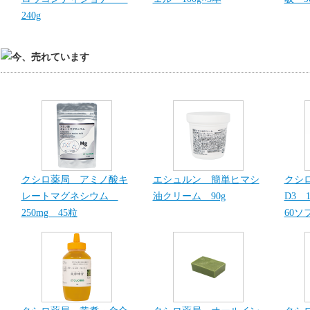
240g
クシロ薬局 アミノ酸キ
エシュルン 簡単ヒマシ
クシ
レートマグネシウム
油クリーム 90g
D3 1
250mg 45粒
60ソ