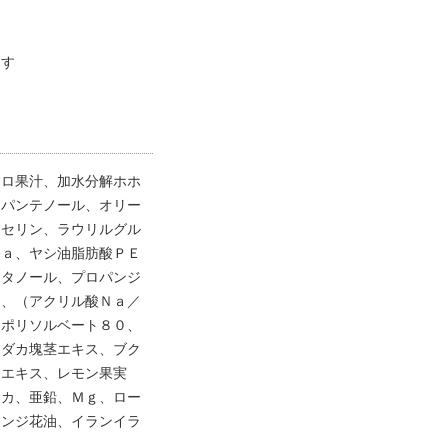
ます
クロ果汁、加水分解ホホ
、パンテノール、オリー
リセリン、ラウリルグル
Ｎａ、ヤシ油脂肪酸ＰＥ
エタノール、プロパンジ
油、（アクリル酸Ｎａ／
、ポリソルベート８０、
モダカ塊茎エキス、ブク
ンエキス、レモン果実
リカ、亜鉛、Ｍｇ、ロー
レンジ花油、イランイラ