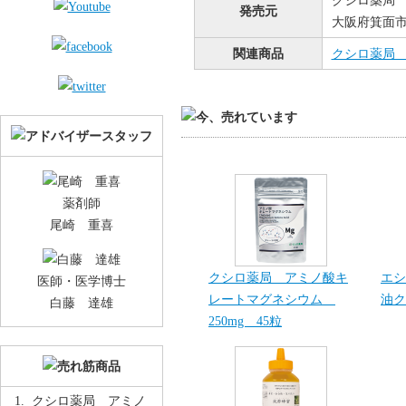
クシロ薬局
発売元
大阪府箕面市桜
関連商品
クシロ薬局 
薬剤師
尾崎 重喜
クシロ薬局 アミノ酸キ
エシ
医師・医学博士
レートマグネシウム
油ク
白藤 達雄
250mg 45粒
クシロ薬局 アミノ