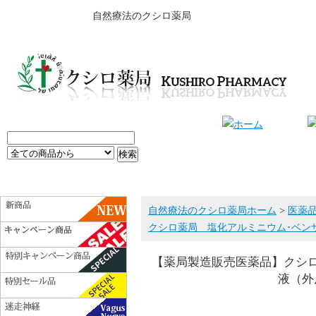
自然療法のクシロ薬局
自然療法のクシロ薬局ホーム
>
医薬
クシロ薬局 塩化アルミニウム･ベンザ
【薬局製造販売医薬品】クシ
液（外