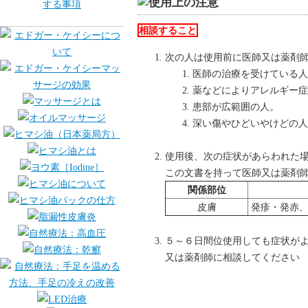
相談すること
次の人は使用前に医師又は薬剤
医師の治療を受けている人
薬などによりアレルギー症
患部が広範囲の人。
深い傷やひどいやけどの人
使用後、次の症状があらわれた
この文書を持って医師又は薬剤
関係部位
皮膚
発疹・発赤、
５～６日間位使用しても症状が
又は薬剤師に相談してください