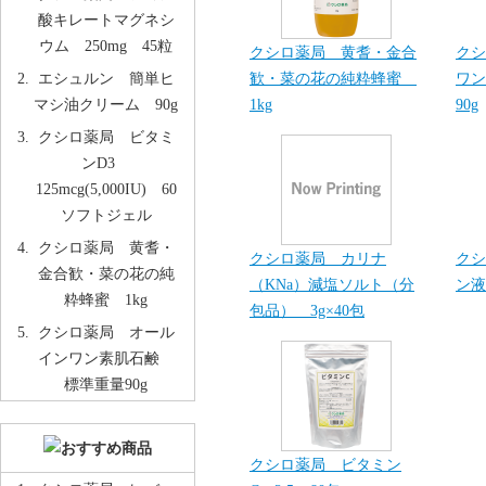
酸キレートマグネシ
ウム 250mg 45粒
クシロ薬局 黄耆・金合
クシ
歓・菜の花の純粋蜂蜜
ワン
エシュルン 簡単ヒ
1kg
90g
マシ油クリーム 90g
クシロ薬局 ビタミ
ンD3
125mcg(5,000IU) 60
ソフトジェル
クシロ薬局 黄耆・
クシロ薬局 カリナ
クシ
金合歓・菜の花の純
（KNa）減塩ソルト（分
ン液
粋蜂蜜 1kg
包品） 3g×40包
クシロ薬局 オール
インワン素肌石鹸
標準重量90g
クシロ薬局 ビタミン