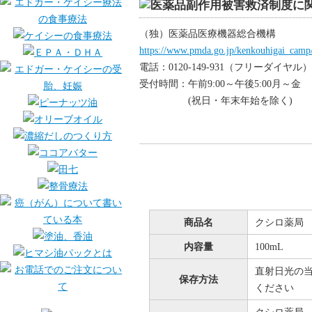
（独）医薬品医療機器総合機構
https://www.pmda.go.jp/kenkouhigai_camp
電話：0120-149-931（フリーダイヤル）
受付時間：午前9:00～午後5:00月～金
(祝日・年末年始を除く)
商品名
クシロ薬局 
内容量
100mL
直射日光の
保存方法
ください