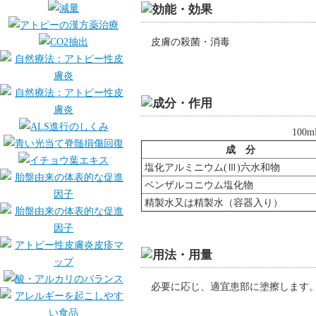
皮膚の殺菌・消毒
10
成 分
塩化アルミニウム(Ⅲ)六水和物
ベンザルコニウム塩化物
精製水又は精製水（容器入り）
必要に応じ、適宜患部に塗擦します