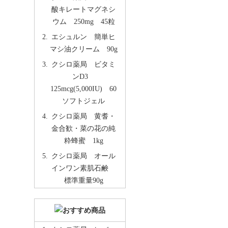
酸キレートマグネシ
ウム 250mg 45粒
エシュルン 簡単ヒ
マシ油クリーム 90g
クシロ薬局 ビタミ
ンD3
125mcg(5,000IU) 60
ソフトジェル
クシロ薬局 黄耆・
金合歓・菜の花の純
粋蜂蜜 1kg
クシロ薬局 オール
インワン素肌石鹸
標準重量90g