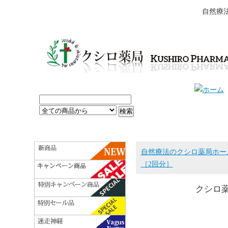
自然療
自然療法のクシロ薬局ホー
［2回分］
クシロ