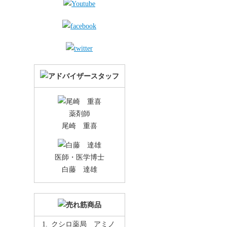
薬剤師
尾崎 重喜
医師・医学博士
白藤 達雄
クシロ薬局 アミノ