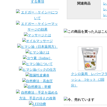
関連商品
レ
レ
レ
クシロ薬局 レバーフ
ッシュ 1セット（2回
分）