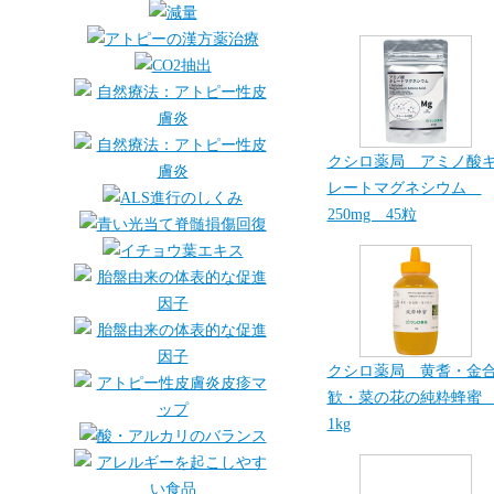
クシロ薬局 アミノ酸
レートマグネシウム
250mg 45粒
クシロ薬局 黄耆・金
歓・菜の花の純粋蜂
1kg