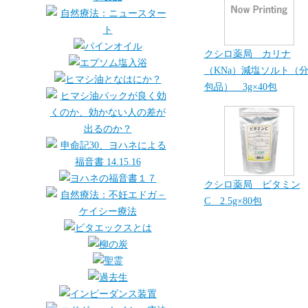
クシロ薬局 カリナ
（KNa）減塩ソルト（
包品） 3g×40包
クシロ薬局 ビタミン
C 2.5g×80包