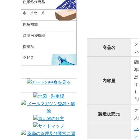
ク
商品名
レ
硫
希
黒
内容量
オ
Ｌ
苦
ク
製造販売元
大
レ
レ