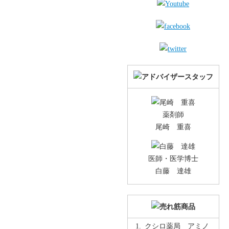
薬剤師
尾崎 重喜
医師・医学博士
白藤 達雄
クシロ薬局 アミノ