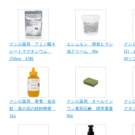
クシロ薬局 アミノ酸キ
エシュルン 簡単ヒマシ
クシ
レートマグネシウム
油クリーム 90g
D3 1
250mg 45粒
60ソ
クシロ薬局 黄耆・金合
クシロ薬局 オールイン
クシ
歓・菜の花の純粋蜂蜜
ワン素肌石鹸 標準重量
グネシ
1kg
90g