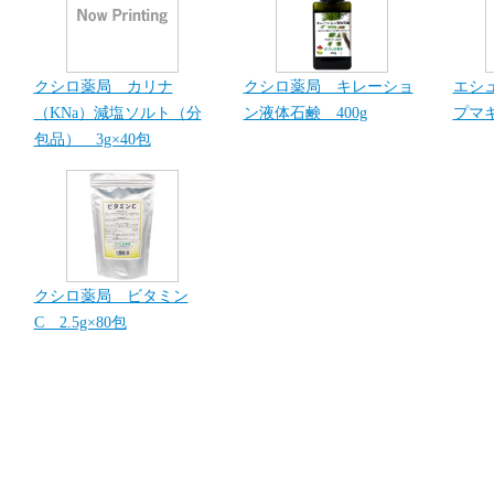
クシロ薬局 カリナ
クシロ薬局 キレーショ
エシ
（KNa）減塩ソルト（分
ン液体石鹸 400g
プマキ
包品） 3g×40包
クシロ薬局 ビタミン
C 2.5g×80包