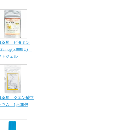
ロ薬局 ビタミン
25mcg(5,000IU)
フトジェル
ロ薬局 クエン酸マ
ウム 1g×30包