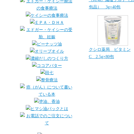
包品） 3g×40包
クシロ薬局 ビタミン
C 2.5g×80包