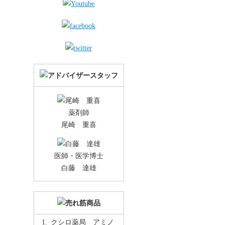
薬剤師
尾崎 重喜
医師・医学博士
白藤 達雄
クシロ薬局 アミノ