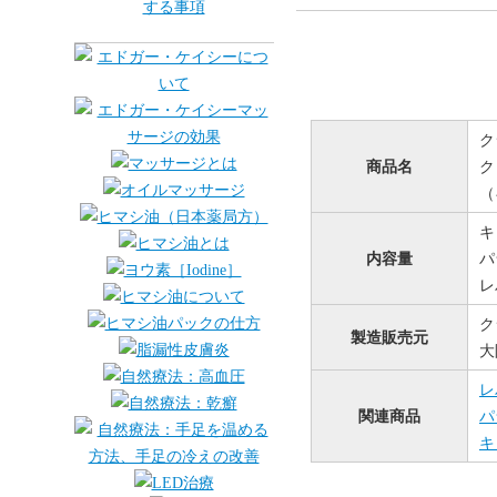
ク
商品名
ク
（
キ
内容量
パ
レ
ク
製造販売元
大
レ
関連商品
パ
キ