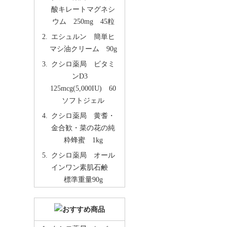
酸キレートマグネシ
ウム 250mg 45粒
エシュルン 簡単ヒ
マシ油クリーム 90g
クシロ薬局 ビタミ
ンD3
125mcg(5,000IU) 60
ソフトジェル
クシロ薬局 黄耆・
金合歓・菜の花の純
粋蜂蜜 1kg
クシロ薬局 オール
インワン素肌石鹸
標準重量90g