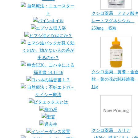
クシロ薬局 アミノ酸
レートマグネシウム
250mg 45粒
クシロ薬局 黄耆・金
歓・菜の花の純粋蜂
1kg
クシロ薬局 カリナ
（KNa）減塩ソルト（