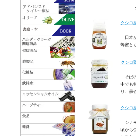
クシロ薬
日本
蜂蜜と
クシロ薬
そば
中でも
り、黒
クシロ
シナ
頃から