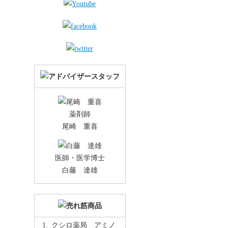
薬剤師
尾崎 重喜
医師・医学博士
白藤 達雄
クシロ薬局 アミノ