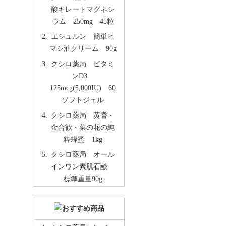
酸キレートマグネシ
ウム 250mg 45粒
エシュルン 簡単ヒ
マシ油クリーム 90g
クシロ薬局 ビタミ
ンD3
125mcg(5,000IU) 60
ソフトジェル
クシロ薬局 黄耆・
金合歓・菜の花の純
粋蜂蜜 1kg
クシロ薬局 オール
インワン素肌石鹸
標準重量90g