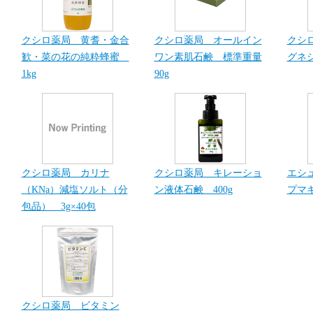
クシロ薬局 黄耆・金合
クシロ薬局 オールイン
クシ
歓・菜の花の純粋蜂蜜
ワン素肌石鹸 標準重量
グネシ
1kg
90g
クシロ薬局 カリナ
クシロ薬局 キレーショ
エシ
（KNa）減塩ソルト（分
ン液体石鹸 400g
プマキ
包品） 3g×40包
クシロ薬局 ビタミン