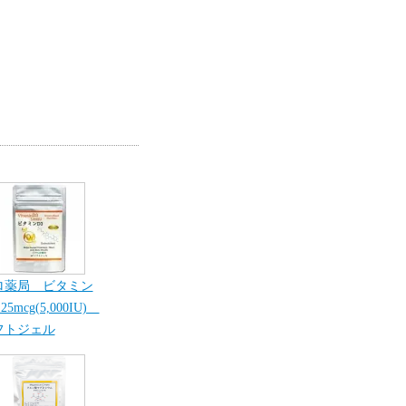
ロ薬局 ビタミン
25mcg(5,000IU)
フトジェル