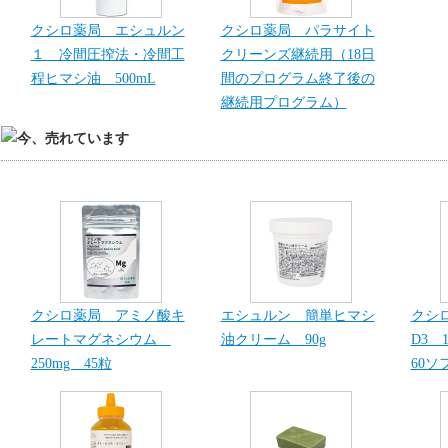
クシロ薬局 エシュルン
クシロ薬局 パラサイト
１ 冷間圧搾法・冷間工
クリーンズ継続用（18日
程ヒマシ油 500mL
間のプログラム終了後の
継続用プログラム）
クシロ薬局 アミノ酸キ
エシュルン 簡単ヒマシ
クシ
レートマグネシウム
油クリーム 90g
D3 1
250mg 45粒
60ソ