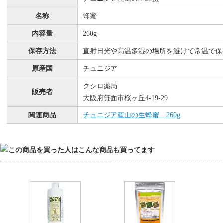
名称
蜂蜜
内容量
260g
保存方法
直射日光や高温多湿の場所を避けて常温で保
原産国
チュニジア
クシロ薬局
販売者
大阪府箕面市桜ヶ丘4-19-29
関連商品
チュニジア産山の生蜂蜜 260g