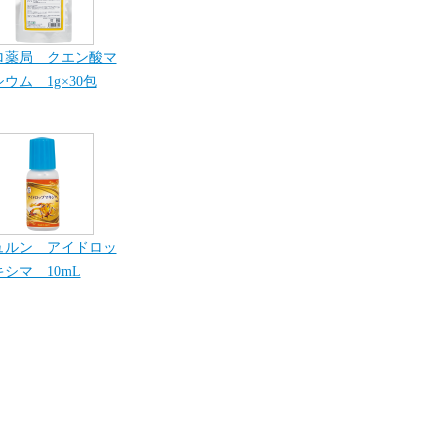
ロ薬局 クエン酸マ
ウム 1g×30包
ュルン アイドロッ
シマ 10mL