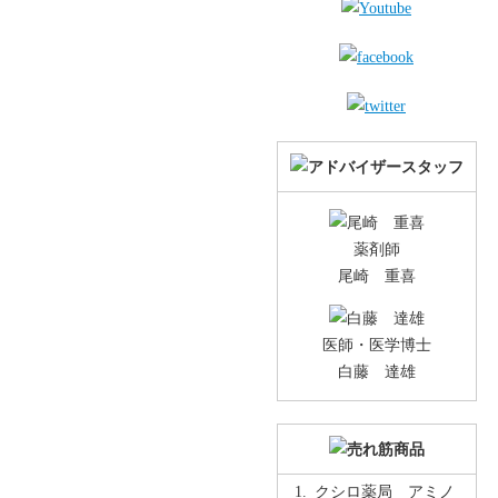
薬剤師
尾崎 重喜
医師・医学博士
白藤 達雄
クシロ薬局 アミノ