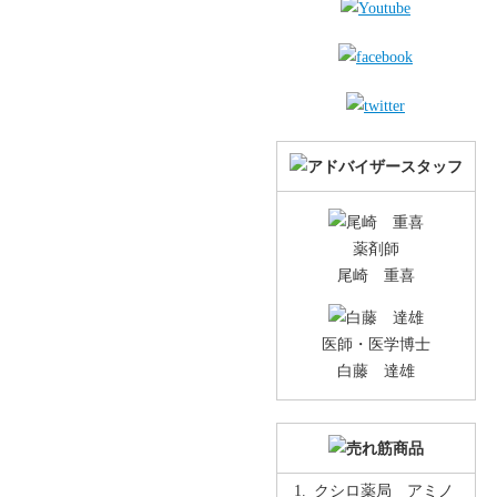
薬剤師
尾崎 重喜
医師・医学博士
白藤 達雄
クシロ薬局 アミノ