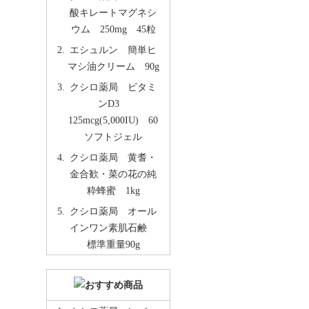
酸キレートマグネシ
ウム 250mg 45粒
エシュルン 簡単ヒ
マシ油クリーム 90g
クシロ薬局 ビタミ
ンD3
125mcg(5,000IU) 60
ソフトジェル
クシロ薬局 黄耆・
金合歓・菜の花の純
粋蜂蜜 1kg
クシロ薬局 オール
インワン素肌石鹸
標準重量90g