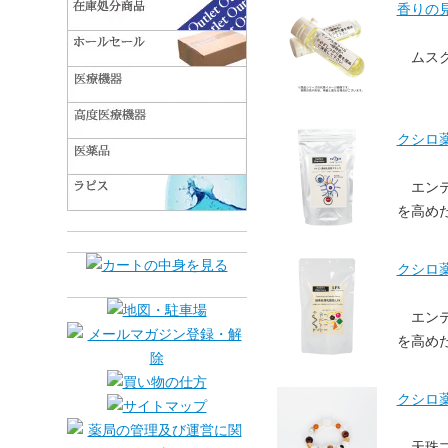
香りの見
ムス
クシロ薬
エン
を高めた
クシロ薬
エン
を高めた
クシロ薬局
天珠