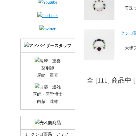
天珠
クシロ薬局
天珠
薬剤師
尾崎 重喜
全 [111] 商品
医師・医学博士
白藤 達雄
クシロ薬局 アミノ