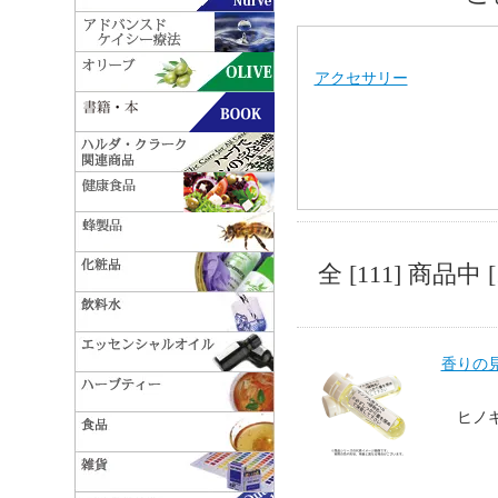
アクセサリー
全 [111] 商品
香りの見
ヒノ