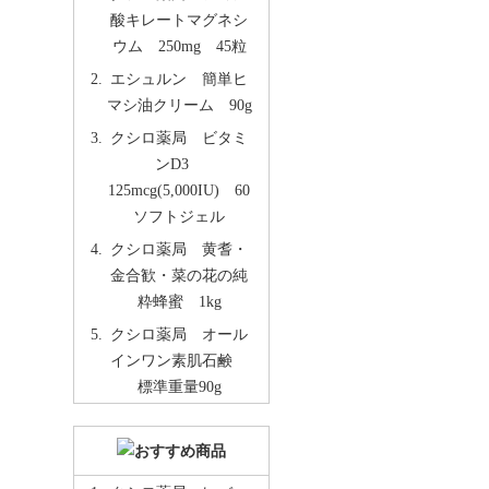
酸キレートマグネシ
ウム 250mg 45粒
エシュルン 簡単ヒ
マシ油クリーム 90g
クシロ薬局 ビタミ
ンD3
125mcg(5,000IU) 60
ソフトジェル
クシロ薬局 黄耆・
金合歓・菜の花の純
粋蜂蜜 1kg
クシロ薬局 オール
インワン素肌石鹸
標準重量90g