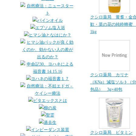
クシロ薬局 黄耆・金
歓・菜の花の純粋蜂
1kg
クシロ薬局 カリナ
（KNa）減塩ソルト（
包品） 3g×40包
クシロ薬局 ビタミン