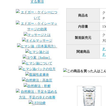
ク
商品名
Ｐ
内容量
15
ク
製造販売元
大
Ｐ
関連商品
Ｐ