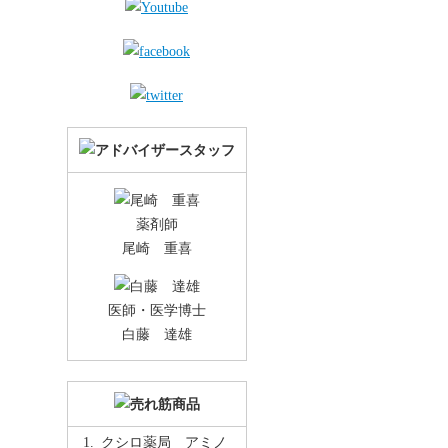
薬剤師
尾崎 重喜
医師・医学博士
白藤 達雄
クシロ薬局 アミノ