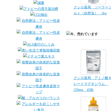
クシロ薬局 ソーラー
ルト（自然塩） 1kg
クシロ薬局 アミノ酸
レートマグネシウム
250mg 45粒