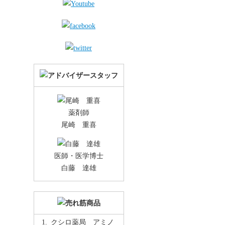
薬剤師
尾崎 重喜
医師・医学博士
白藤 達雄
クシロ薬局 アミノ