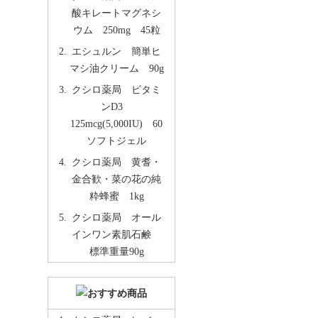
酸キレートマグネシ
ウム 250mg 45粒
エシュルン 簡単ヒ
マシ油クリーム 90g
クシロ薬局 ビタミ
ンD3
125mcg(5,000IU) 60
ソフトジェル
クシロ薬局 黄耆・
金合歓・菜の花の純
粋蜂蜜 1kg
クシロ薬局 オール
インワン素肌石鹸
標準重量90g