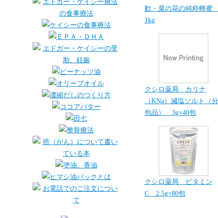
歓・菜の花の純粋蜂
1kg
クシロ薬局 カリナ
（KNa）減塩ソルト（
包品） 3g×40包
クシロ薬局 ビタミン
C 2.5g×80包