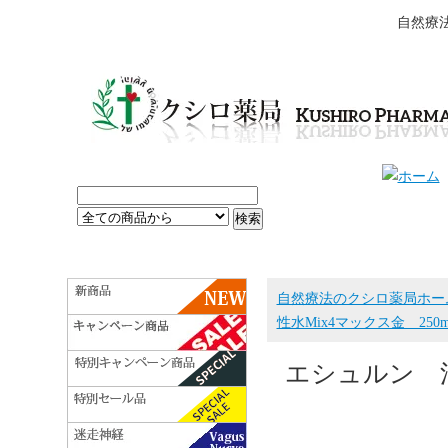
自然療
自然療法のクシロ薬局ホー
性水Mix4マックス金 25
エシュルン 活