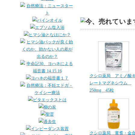
クシロ薬局 アミノ酸
レートマグネシウム
250mg 45粒
クシロ薬局 黄耆・金