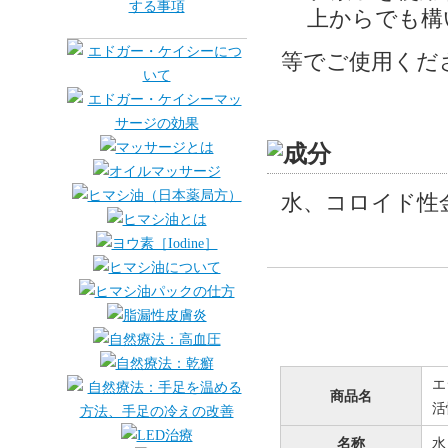
上からでも構
等でご使用くだ
水、コロイド性
エ
商品名
活
名称
水