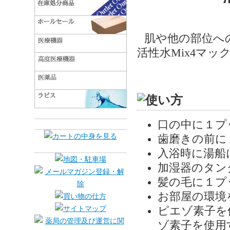
肌や他の部位へ
活性水Mix4マッ
口の中に１プ
歯磨きの前に
入浴時に湯船
加湿器のタン
髪の毛に１プ
お部屋の環境
ピエゾ素子を
ゾ素子を使用