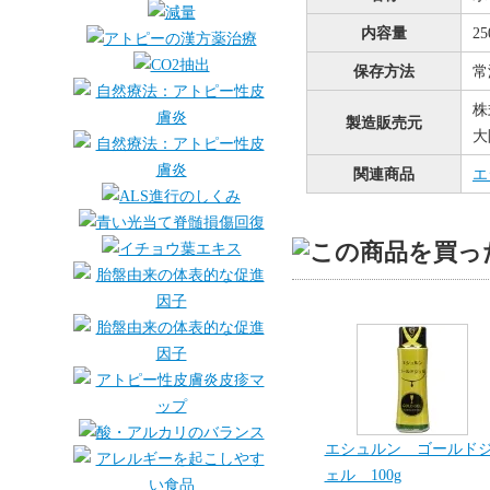
内容量
2
保存方法
常
株
製造販売元
大
関連商品
エ
エシュルン ゴールド
ェル 100g