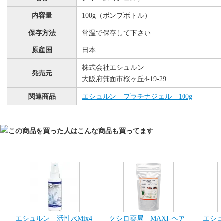
内容量
100g（ポンプボトル）
保存方法
常温で保存して下さい
原産国
日本
株式会社エシュルン
発売元
大阪府箕面市桜ヶ丘4-19-29
関連商品
エシュルン プラチナジェル 100g
エシュルン 活性水Mix4
クシロ薬局 MAXI-ヘア
エシ