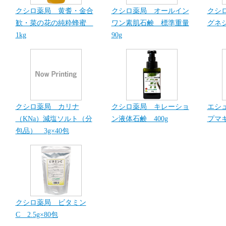
クシロ薬局 黄耆・金合
クシロ薬局 オールイン
クシ
歓・菜の花の純粋蜂蜜
ワン素肌石鹸 標準重量
グネシ
1kg
90g
クシロ薬局 カリナ
クシロ薬局 キレーショ
エシ
（KNa）減塩ソルト（分
ン液体石鹸 400g
プマキ
包品） 3g×40包
クシロ薬局 ビタミン
C 2.5g×80包