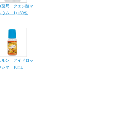
ロ薬局 クエン酸マ
ウム 1g×30包
ュルン アイドロッ
シマ 10mL