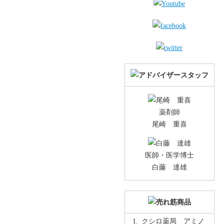
薬剤師
尾崎 重喜
医師・医学博士
白藤 達雄
クシロ薬局 アミノ