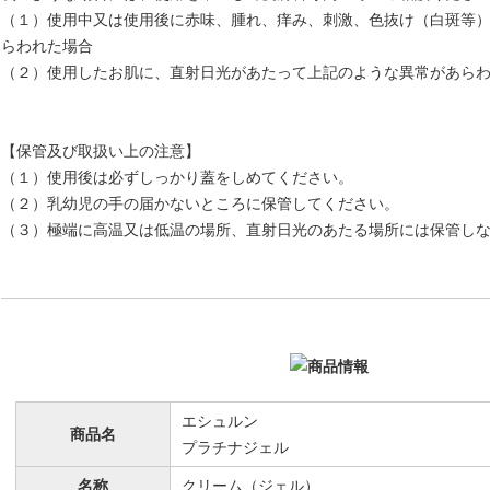
（１）使用中又は使用後に赤味、腫れ、痒み、刺激、色抜け（白斑等
らわれた場合
（２）使用したお肌に、直射日光があたって上記のような異常があら
【保管及び取扱い上の注意】
（１）使用後は必ずしっかり蓋をしめてください。
（２）乳幼児の手の届かないところに保管してください。
（３）極端に高温又は低温の場所、直射日光のあたる場所には保管し
エシュルン
商品名
プラチナジェル
名称
クリーム（ジェル）