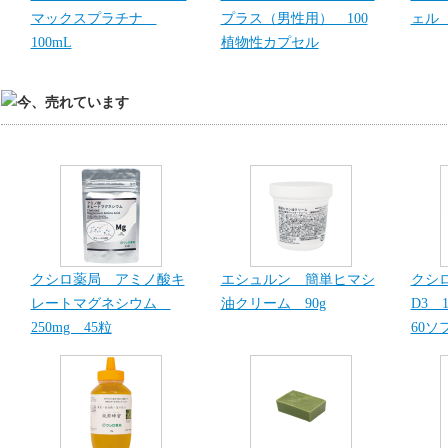
マックスプラチナ
プラス（男性用） 100
ェル 
100mL
植物性カプセル
クシロ薬局 アミノ酸キ
エシュルン 簡単ヒマシ
クシ
レートマグネシウム
油クリーム 90g
D3 1
250mg 45粒
60ソ